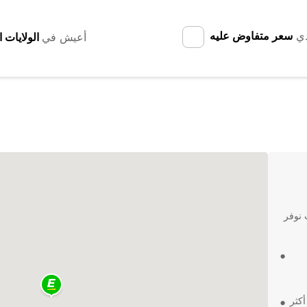
دي
سعر متفاوض عليه
أعيش في
 نوفر
كثر