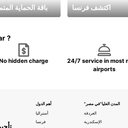
اكتشف فرنسا
باقة الحماية المتم
Book now
باقة الحماية ال
ar ?
No hidden charge
24/7 service in most 
airports
"المدن العليا"في مصر
أهم الدول
الغردقة
أستراليا
الإسكندرية
فرنسا
تأجي