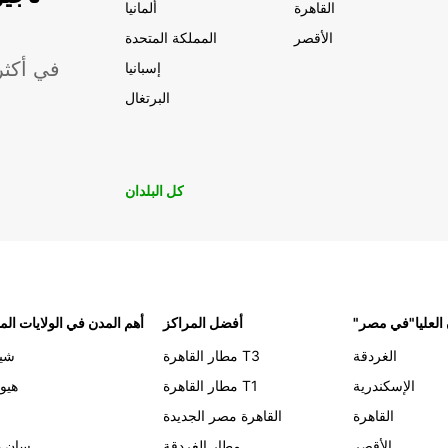
القاهرة
ألمانيا
الأقصر
المملكة المتحدة
موقعًا لشركة ropcar
إسبانيا
البرتغال
كل البلدان
 العليا"في مصر
أفضل المراكز
أهم المدن في الولايات الم
الغردقة
مطار القاهرة T3
شيك
الإسكندرية
مطار القاهرة T1
هيو
القاهرة
القاهرة مصر الجديدة
الأقصر
مطار الغردقة
سان د