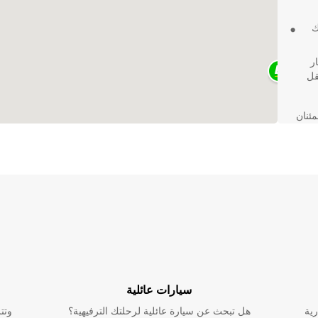
ك
ر
قل
ة والاطمئنان
ة
سيارات عائلية
رية
هل تبحث عن سيارة عائلية لرحلتك الترفيهية؟
وتت