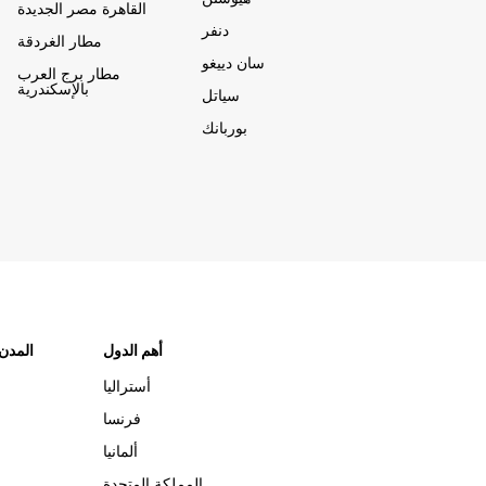
القاهرة مصر الجديدة
دنفر
مطار الغردقة
سان دييغو
مطار برج العرب
بالإسكندرية
سياتل
بوربانك
أهم الدول
"المدن
أستراليا
فرنسا
ألمانيا
المملكة المتحدة