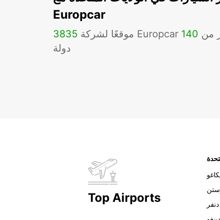
Europcar
Eu في أكثر من
140
3835
دولة
تحدة
اغو
ستن
Top Airports
دنفر
ييغو