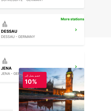
More stations
DESSAU
DESSAU - GERMANY
JENA
JENA - GERMANY
خصم يصل إلى
10%