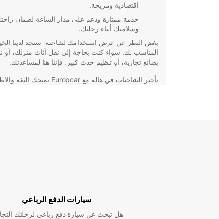
اقتصادية ومريحة.
خدمة ممتازة ودعم على مدار الساعة لضمان راحت
وسلامتك أثناء رحلتك.
بغض النظر عن غرض استخدامك لشاحنة، ستجد لدينا الخيا
المناسب لك. سواء كنت بحاجة إلى نقل أثاث منزلك، أو ن
بضائع تجارية، أو تنظيم حدث كبير، فإننا هنا لمساعدتك.
تأجير الشاحنات في هاله مع Europcar يمنحك الثق
لتنفيذ مهامك بكل يسر وسهولة. احجز اليوم واستمتع بتجرب
تأجير فريدة!
سيارات الدفع الرباعي
هل تبحث عن سيارة دفع رباعي لرحلتك التجا