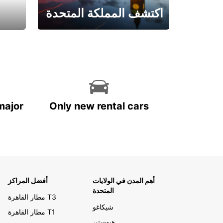
اكتشف المملكة المتحدة
احجز الآن
major
Only new rental cars
أهم المدن في الولايات
أفضل المراكز
المتحدة
مطار القاهرة T3
شيكاغو
مطار القاهرة T1
هيوستن