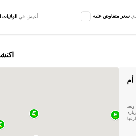
دي
سعر متفاوض عليه
أعيش في
اكتشف
أم
وتعد
يارة
رعها