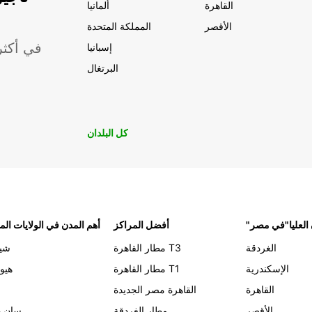
القاهرة
ألمانيا
الأقصر
المملكة المتحدة
موقعًا لشركة ropcar
إسبانيا
البرتغال
كل البلدان
 العليا"في مصر
أفضل المراكز
أهم المدن في الولايات الم
الغردقة
مطار القاهرة T3
شيك
الإسكندرية
مطار القاهرة T1
هيو
القاهرة
القاهرة مصر الجديدة
الأقصر
مطار الغردقة
سان د