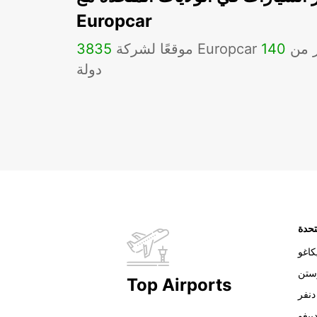
Europcar
Eu في أكثر من
140
3835
دولة
تحدة
اغو
ستن
Top Airports
دنفر
ييغو