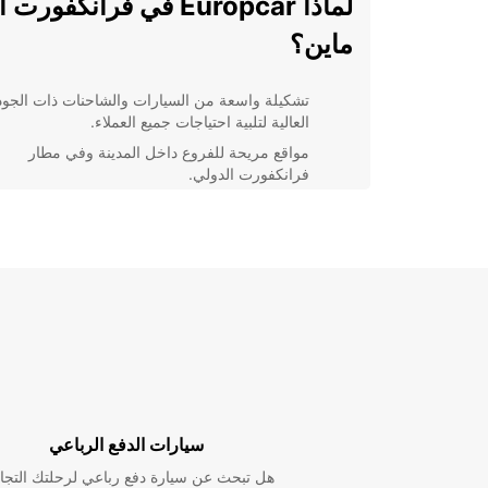
لماذا Europcar في فرانكفورت 
ماين؟
تشكيلة واسعة من السيارات والشاحنات ذات الجود
العالية لتلبية احتياجات جميع العملاء.
مواقع مريحة للفروع داخل المدينة وفي مطار
فرانكفورت الدولي.
خدمة عملاء 24/7 لضمان تلبية جميع الاحتياجات
والمتطلبات.
عروض وتخفيضات مميزة للعملاء الدائمين وحسوم
على الحجوزات المسبقة.
باختصار، Europcar هو الشريك المثالي لك في رحلتك إل
فرانكفورت أم ماين. احجز اليوم واستمتع بقيادة مريحة و
في هذه المدينة الرائعة.
سيارات الدفع الرباعي
هل تبحث عن سيارة دفع رباعي لرحلتك التجا