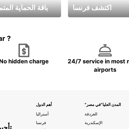
اكتشف فرنسا
باقة الحماية المتم
Book now
باقة الحماية ال
ar ?
No hidden charge
24/7 service in most 
airports
"المدن العليا"في مصر
أهم الدول
الغردقة
أستراليا
الإسكندرية
فرنسا
تأجي