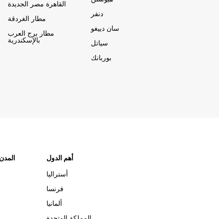
القاهرة مصر الجديدة
دنفر
مطار الغردقة
سان دييغو
مطار برج العرب
بالإسكندرية
سياتل
بوربانك
أهم الدول
"المدن
أستراليا
فرنسا
ألمانيا
المملكة المتحدة