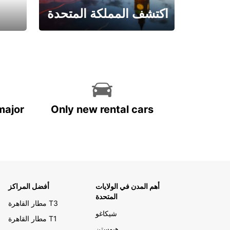
اكتشف المملكة المتحدة
احجز الآن
major
Only new rental cars
أهم المدن في الولايات
أفضل المراكز
المتحدة
مطار القاهرة T3
شيكاغو
مطار القاهرة T1
هيوستن