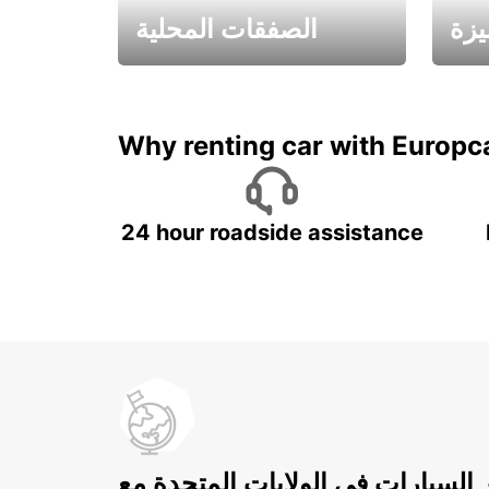
يزة
الصفقات المحلية
ادفع لمدة 5 أيام واحصل على
متميزة
7 أيام
Why renting car with Europc
24 hour roadside assistance
ر السيارات في الولايات المتحدة مع