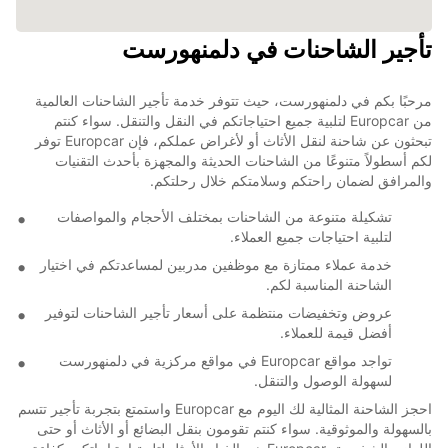
تأجير الشاحنات في دلمنهورست
مرحبًا بكم في دلمنهورست، حيث تتوفر خدمة تأجير الشاحنات العالمية
من Europcar لتلبية جميع احتياجاتكم في النقل والتنقل. سواء كنتم
تبحثون عن شاحنة لنقل الأثاث أو لأغراض عملكم، فإن Europcar توفر
لكم أسطولاً متنوعًا من الشاحنات الحديثة والمجهزة بأحدث التقنيات
والمرافق لضمان راحتكم وسلامتكم خلال رحلتكم.
تشكيلة متنوعة من الشاحنات بمختلف الأحجام والمواصفات
لتلبية احتياجات جميع العملاء.
خدمة عملاء ممتازة مع موظفين مدربين لمساعدتكم في اختيار
الشاحنة المناسبة لكم.
عروض وتخفيضات منتظمة على أسعار تأجير الشاحنات لتوفير
أفضل قيمة للعملاء.
تواجد مواقع Europcar في مواقع مركزية في دلمنهورست
لسهولة الوصول والتنقل.
احجز الشاحنة المثالية لك اليوم مع Europcar واستمتع بتجربة تأجير تتسم
بالسهولة والموثوقية. سواء كنتم تقومون بنقل البضائع أو الأثاث أو حتى