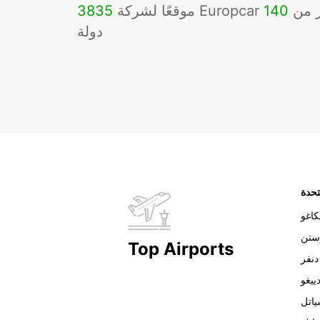
Eu في أكثر من
140
3835
دولة
تحدة
اغو
ستن
Top Airports
دنفر
ييغو
اتل