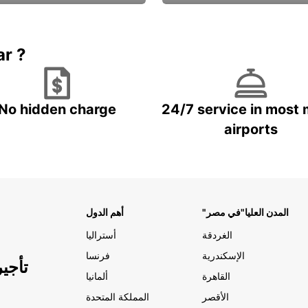
Book now
باقة الحماية ال
ar ?
No hidden charge
24/7 service in most 
airports
"المدن العليا"في مصر
أهم الدول
الغردقة
أستراليا
الإسكندرية
فرنسا
تأجي
القاهرة
ألمانيا
الأقصر
المملكة المتحدة