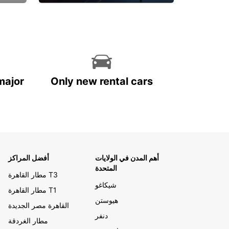
احجز الآن
major
Only new rental cars
أهم المدن في الولايات
أفضل المراكز
المتحدة
مطار القاهرة T3
شيكاغو
مطار القاهرة T1
هيوستن
القاهرة مصر الجديدة
دنفر
مطار الغردقة