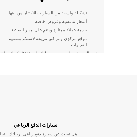
تشكيلة واسعة من السيارات للاختيار من بينها
أسعار تنافسية وعروض خاصة
خدمة عملاء ممتازة ودعم على مدار الساعة
موقع مركزي ومرافق مريحة لاستلام وتسليم
السيارات
بغض النظر عن الغرض من رحلتك إلى Kemi، كونك سا
سيارة Europcar سيوفر لك الراحة والمرونة لاستكشاف
ومعالمها السياحية بكل سهولة. سجل للحصول على سيارت
اليوم واستمتع بتجربة تأجير سيارات استثنا
Europcar.
سيارات الدفع الرباعي
هل تبحث عن سيارة دفع رباعي لرحلتك التجا