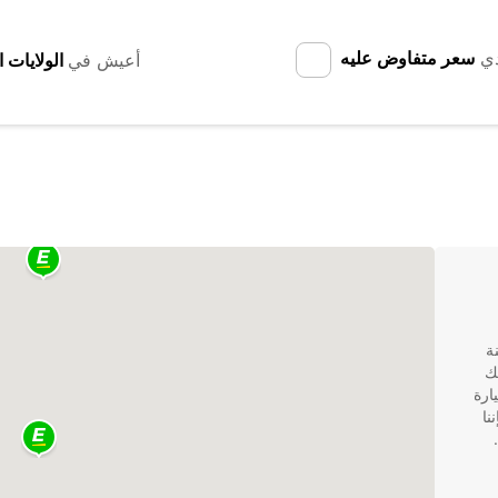
دي
سعر متفاوض عليه
أعيش في
نة
Euro توفر لك
ارة
نا