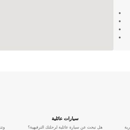
ئق
 المدينة
ك
ئية في Kemi مع
سيارات عائلية
رية
هل تبحث عن سيارة عائلية لرحلتك الترفيهية؟
وتت