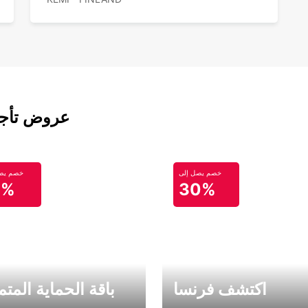
عروض تأجير
خصم يصل إلى
خصم يصل
0%
30%
اكتشف فرنسا
باقة الحماية المتم