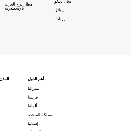
سان دييغو
مطار برج العرب
بالإسكندرية
سياتل
بوربانك
أهم الدول
"المدن
أستراليا
فرنسا
ألمانيا
المملكة المتحدة
إسبانيا