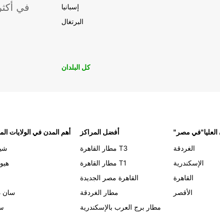
موقعًا لشركة ropcar
إسبانيا
البرتغال
كل البلدان
 العليا"في مصر
أفضل المراكز
أهم المدن في الولايات الم
الغردقة
مطار القاهرة T3
شيك
الإسكندرية
مطار القاهرة T1
هيو
القاهرة
القاهرة مصر الجديدة
الأقصر
مطار الغردقة
سان د
مطار برج العرب بالإسكندرية
سي