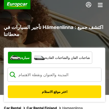
تأجير السيارات في Hämeenlinna : اكتشف جميع
محطاتنا
ما نوع المركبة؟
شاحنات الفان والشاحنات العادية
سيارة
اختر موقع الاستلام
Car Rental
Car Rental Finland
Hameenlinna