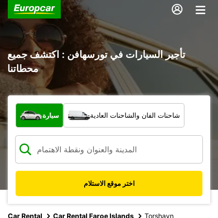
تأجير السيارات في تورسهافن : اكتشف جميع
محطاتنا
ما نوع المركبة؟
شاحنات الفان والشاحنات العادية
سيارة
اختر موقع الاستلام
Car Rental
Car Rental Faroe Islands
Torshavn