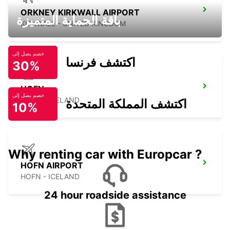
ORKNEY KIRKWALL AIRPORT
باقة الحماية المتميزة
KIRKWALL - UNITED KINGDOM
خصم يصل إلى
اكتشف فرنسا
30%
HOFN
خصم يصل إلى
HOFN - ICELAND
اكتشف المملكة المتحدة
10%
Why renting car with Europcar ?
HOFN AIRPORT
HOFN - ICELAND
24 hour roadside assistance