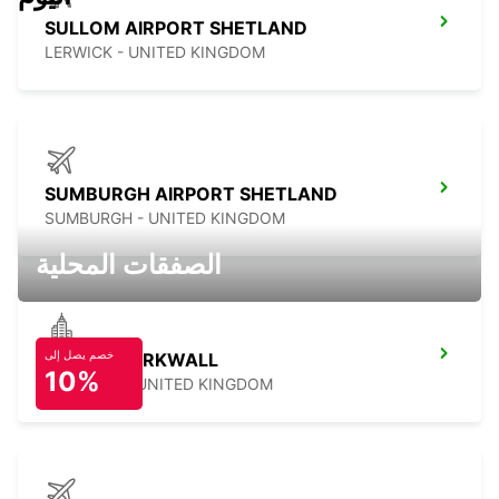
SULLOM AIRPORT SHETLAND
LERWICK - UNITED KINGDOM
SUMBURGH AIRPORT SHETLAND
SUMBURGH - UNITED KINGDOM
الصفقات المحلية
خصم يصل إلى
ORKNEY KIRKWALL
10%
KIRKWALL - UNITED KINGDOM