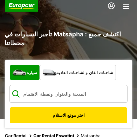
تأجير السيارات في Matsapha : اكتشف جميع
محطاتنا
ما نوع المركبة؟
شاحنات الفان والشاحنات العادية
سيارة
اختر موقع الاستلام
Car Rental
Car Rental Eswatini
Matsapha