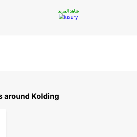
شاهد المزيد
جز سيارتك في Kolding مع
تأجير
 في
s around Kolding