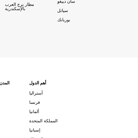
سان دييغو
مطار برج العرب
بالإسكندرية
سياتل
بوربانك
أهم الدول
"المدن
أستراليا
فرنسا
ألمانيا
المملكة المتحدة
إسبانيا