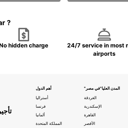
Book now
باقة الحماية ال
ar ?
No hidden charge
24/7 service in most 
airports
"المدن العليا"في مصر
أهم الدول
الغردقة
أستراليا
الإسكندرية
فرنسا
تأجي
القاهرة
ألمانيا
الأقصر
المملكة المتحدة