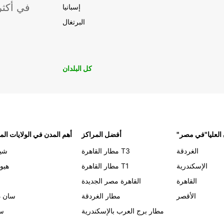
موقعًا لشركة ropcar
إسبانيا
البرتغال
كل البلدان
 العليا"في مصر
أفضل المراكز
أهم المدن في الولايات الم
الغردقة
مطار القاهرة T3
شيك
الإسكندرية
مطار القاهرة T1
هيو
القاهرة
القاهرة مصر الجديدة
الأقصر
مطار الغردقة
سان د
مطار برج العرب بالإسكندرية
سي