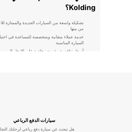
Kolding؟
تشكيلة واسعة من السيارات الجديدة والممتازة للاخ
من بينها
خدمة عملاء متفانية ومتخصصة للمساعدة في اختيا
السيارة المناسبة
أسعار تنافسية وعروض خاصة على الإيجار اليومي
والشهري
إمكانية التأجير عبر الإنترنت بسهولة وتوفير الوقت
والجهد
لماذا تختار Europcar في Kolding؟
تتميز شركة Europcar بالاعتمادية والجودة في خدمات ا
مما يجعلها الخيار الأمثل للعملاء الباحثين عن تجربة ممتازة
ومريحة. سواء كنت تبحث عن سيارة صغيرة للتنقل في الم
أو سيارة فاخرة لرحلة خاصة، فإن Europcar يغطي جمي
سيارات الدفع الرباعي
الاحتياجات بأسعار معقولة وخدمة استثنائية.
هل تبحث عن سيارة دفع رباعي لرحلتك التجا