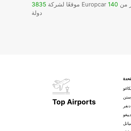
Eu في أكثر من
140
3835
دولة
تحدة
اغو
ستن
Top Airports
دنفر
ييغو
اتل