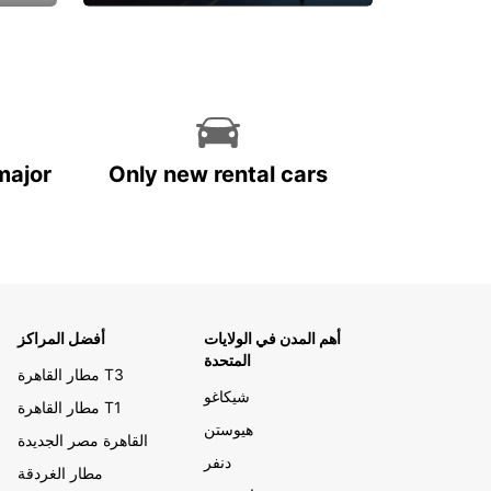
احجز الآن
major
Only new rental cars
أهم المدن في الولايات
أفضل المراكز
المتحدة
مطار القاهرة T3
شيكاغو
مطار القاهرة T1
هيوستن
القاهرة مصر الجديدة
دنفر
مطار الغردقة