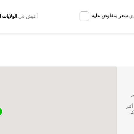
دي
سعر متفاوض عليه
أعيش في
ر
 أكثر
لكل