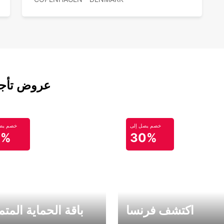
عروض تأجير
خصم يصل إلى
خصم يصل
0%
30%
اكتشف فرنسا
باقة الحماية المتم