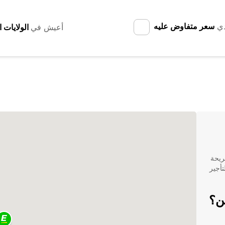
دي
سعر متفاوض عليه
أعيش في
ريحة
الدنمارك، فلا تتردد في الحجز مع Europcar لتأجير