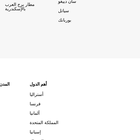
سان دييغو
مطار برج العرب
بالإسكندرية
سياتل
بوربانك
أهم الدول
"المدن
أستراليا
فرنسا
ألمانيا
المملكة المتحدة
إسبانيا