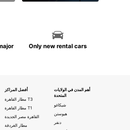
احجز الآن
major
Only new rental cars
أهم المدن في الولايات
أفضل المراكز
المتحدة
مطار القاهرة T3
شيكاغو
مطار القاهرة T1
هيوستن
القاهرة مصر الجديدة
دنفر
مطار الغردقة