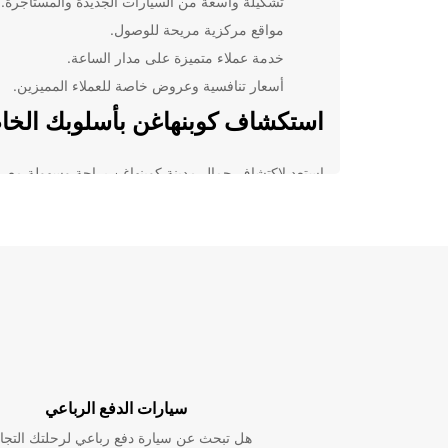
تشكيلة واسعة من السيارات الجديدة والمستأجرة.
مواقع مركزية مريحة للوصول.
خدمة عملاء متميزة على مدار الساعة.
أسعار تنافسية وعروض خاصة للعملاء المميزين.
استكشاف كوبنهاغن بأسلوبك الخ
استعد لاكتشاف جمال مدينة كوبنهاغن براحة وسهولة مع
Europcar. قم بزيارة المتاحف الشهيرة، استمتع بجولة في
المعالم السياحية، واكتشف أركان المدينة الفريدة بسرعة
وسهولة.
احجز الآن مع Europcar في
كوبنهاغن
لا تضيع الوقت في البحث عن وسيلة نقل موثوقة خلال رح
احجز سيارتك مع Europcar اليوم واستمتع بتجربة تأج
في كوبنهاغن.
سيارات الدفع الرباعي
هل تبحث عن سيارة دفع رباعي لرحلتك التجا