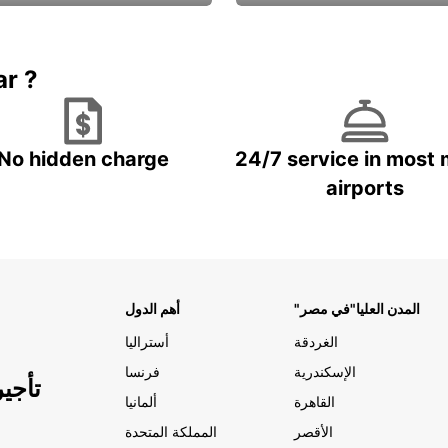
Book now
باقة الحماية ال
ar ?
No hidden charge
24/7 service in most 
airports
"المدن العليا"في مصر
أهم الدول
الغردقة
أستراليا
الإسكندرية
فرنسا
تأجي
القاهرة
ألمانيا
الأقصر
المملكة المتحدة