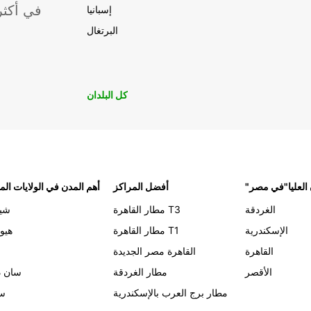
موقعًا لشركة ropcar
إسبانيا
البرتغال
كل البلدان
 العليا"في مصر
أفضل المراكز
أهم المدن في الولايات الم
الغردقة
مطار القاهرة T3
شيك
الإسكندرية
مطار القاهرة T1
هيو
القاهرة
القاهرة مصر الجديدة
الأقصر
مطار الغردقة
سان د
مطار برج العرب بالإسكندرية
سي