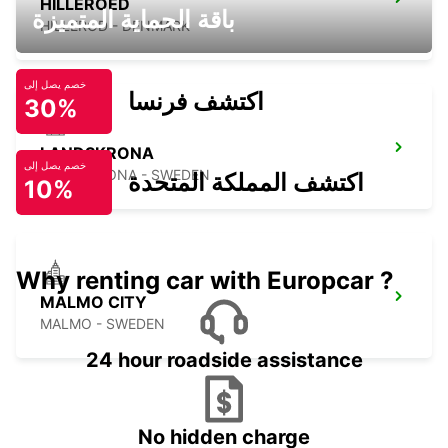
HILLEROED
باقة الحماية المتميزة
HILLEROD - DENMARK
خصم يصل إلى
اكتشف فرنسا
30%
LANDSKRONA
خصم يصل إلى
LANDSKRONA - SWEDEN
اكتشف المملكة المتحدة
10%
Why renting car with Europcar ?
MALMO CITY
MALMO - SWEDEN
24 hour roadside assistance
No hidden charge