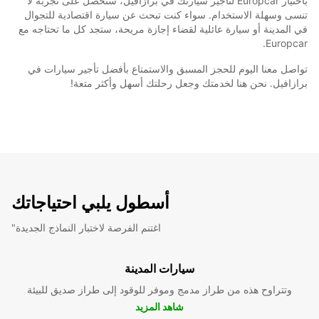
باختيار Europcar لتأجير سيارتك في برازافيل، ستحصل على تجربة لا
تنسى وسهلة الاستخدام. سواء كنت تبحث عن سيارة اقتصادية للتجوال
في المدينة أو سيارة عائلية لقضاء إجازة مريحة، ستجد كل ما تحتاجه مع
Europcar.
تواصل معنا اليوم للحجز المسبق والاستمتاع بأفضل تأجير سيارات في
برازافيل. نحن هنا لخدمتك وجعل رحلتك أسهل وأكثر متعة!
أسطول يلبي احتياجاتك
"اغتنم الفرصة لاختبار النماذج الجديدة
سيارات المدينة
وتتراوح هذه من طراز مدمج وموفر للوقود إلى طراز صديق للبيئة
شاهد المزيد