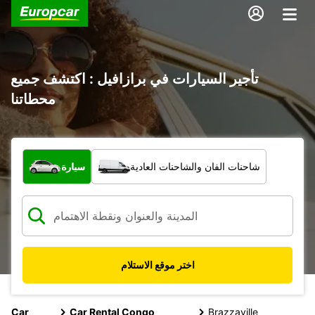
تأجير السيارات في برازافيل : اكتشف جميع
محطاتنا
ما نوع المركبة؟
شاحنات الفان والشاحنات العادية
سيارة
اختر موقع الاستلام
Car
Car Rental Congo
Brazzaville