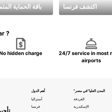
اكتشف فرنسا
باقة الحماية المتم
Book now
باقة الحماية ال
ar ?
No hidden charge
24/7 service in most 
airports
"المدن العليا"في مصر
أهم الدول
الغردقة
أستراليا
الإسكندرية
فرنسا
تأجي