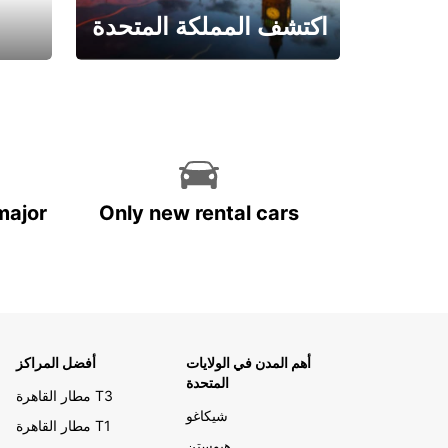
اكتشف المملكة المتحدة
احجز الآن
major
Only new rental cars
أهم المدن في الولايات
أفضل المراكز
المتحدة
مطار القاهرة T3
شيكاغو
مطار القاهرة T1
هيوستن