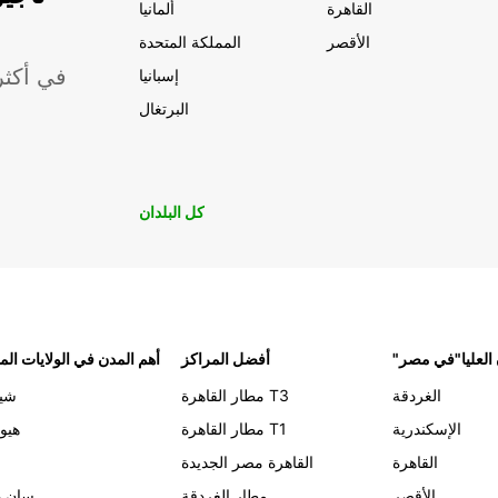
القاهرة
ألمانيا
الأقصر
المملكة المتحدة
موقعًا لشركة ropcar
إسبانيا
البرتغال
كل البلدان
 العليا"في مصر
أفضل المراكز
أهم المدن في الولايات الم
الغردقة
مطار القاهرة T3
شيك
الإسكندرية
مطار القاهرة T1
هيو
القاهرة
القاهرة مصر الجديدة
الأقصر
مطار الغردقة
سان د