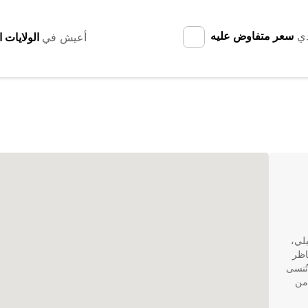
دي
سعر متفاوض عليه
أعيش في
شيلي،
اظر
تُنسى
 من