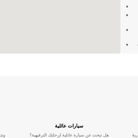
C مع
Europc
ميزة،
ل
لتك في شيلي
لية
ويسر.
سيارات عائلية
رية
هل تبحث عن سيارة عائلية لرحلتك الترفيهية؟
وتت