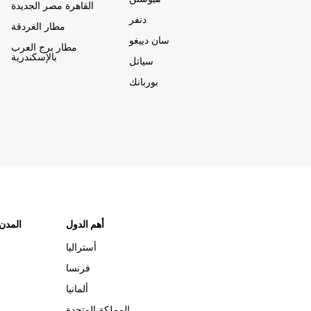
القاهرة مصر الجديدة
دنفر
مطار الغردقة
سان دييغو
مطار برج العرب
بالإسكندرية
سياتل
بوربانك
أهم الدول
"المدن
أستراليا
فرنسا
ألمانيا
المملكة المتحدة