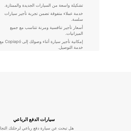
تشكيلة واسعة من السيارات الجديدة والممتازة.
خدمة عملاء متفوقة تضمن تجربة تأجير سيارات
سلسة.
أسعار تأجير تنافسية ومرنة تتناسب مع جميع
الميزانيات.
إمكانية تأجير سيارة أثناء وصولك إلى opiapó
خدمة التوصيل.
بغض النظر عن احتياجاتك من سيارة، ستجد في ar
Copiapó الخيار المناسب لك. سواء كنت تبحث عن سيارة
صغيرة لرحلة عمل سريعة أو سيارة عائلية لقضاء عطلة م
نحن هنا لمساعدتك في العثور على السيارة المناسبة بأفض
الأسعار.
تعامل مع Europcar Copiapó اليوم واستمتع برح
دون أي عناء. اختر من بين مجموعة كبيرة من السيارات عا
الجودة واحجز السيارة التي تناسب احتياجاتك بكل سهولة 
سيارات الدفع الرباعي
هل تبحث عن سيارة دفع رباعي لرحلتك التجا