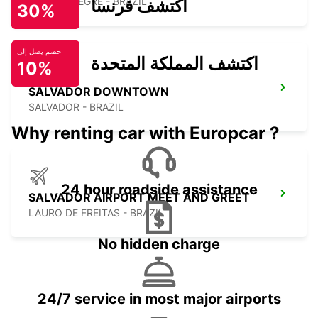
PORTO ALEGRE - BRAZIL
اكتشف فرنسا
30%
خصم يصل إلى
اكتشف المملكة المتحدة
10%
SALVADOR DOWNTOWN
SALVADOR - BRAZIL
Why renting car with Europcar ?
24 hour roadside assistance
SALVADOR AIRPORT MEET AND GREET
LAURO DE FREITAS - BRAZIL
No hidden charge
24/7 service in most major airports