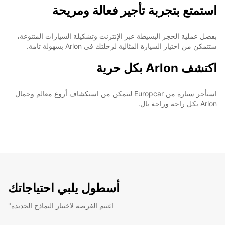
استمتع بتجربة تأجير فعالة ومريحة
بفضل عملية الحجز البسيطة عبر الإنترنت وتشكيلة السيارات المتنوعة،
ستتمكن من اختيار السيارة المثالية لرحلتك في Arlon بسهولة تامة.
اكتشف Arlon بكل حرية
استأجر سيارة من Europcar لتتمكن من استكشاف أروع معالم وجمال
Arlon بكل راحة وراحة بال.
أسطول يلبي احتياجاتك
"اغتنم الفرصة لاختبار النماذج الجديدة