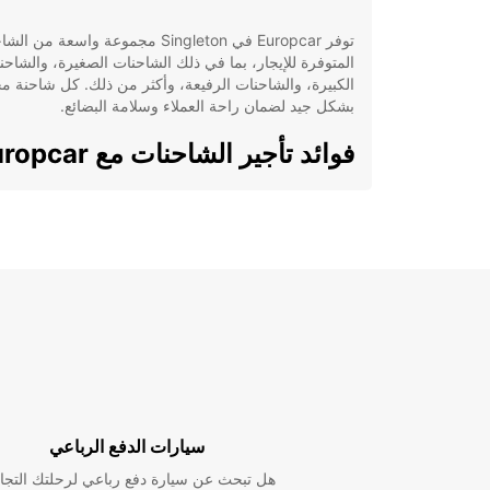
توفر Europcar في Singleton مجموعة واسعة من 
المتوفرة للإيجار، بما في ذلك الشاحنات الصغيرة، والشاحن
الكبيرة، والشاحنات الرفيعة، وأكثر من ذلك. كل شاحنة م
بشكل جيد لضمان راحة العملاء وسلامة البضائع.
فوائد تأجير الشاحنات مع Europcar
تشكيلة واسعة من الشاحنات لتلبية جميع احتياجات
النقل.
أسعار تنافسية وعروض خاصة للعملاء الدائمين.
خدمة عملاء ممتازة لمساعدتك في اختيار الشاحنة
المناسبة.
إجراءات تأجير سهلة وسريعة دون تعقيدات.
كيفية الحجز
يمكنك حجز شاحنتك الآن عبر موقع Europcar 
سيارات الدفع الرباعي
فرع لنا في Singleton. فقط احتفظ برخصة القيادة الصا
هل تبحث عن سيارة دفع رباعي لرحلتك التجا
وعنوان التسليم المطلوب، وسنكون سعداء بتقديم الدعم ال