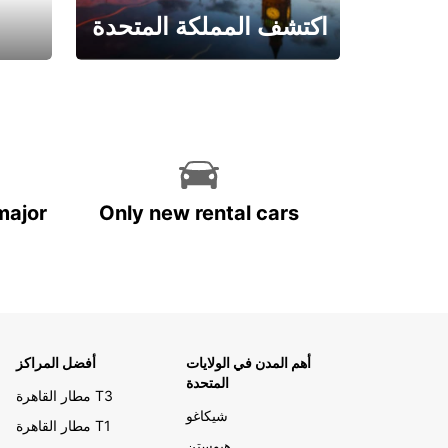
اكتشف المملكة المتحدة
احجز الآن
major
Only new rental cars
أهم المدن في الولايات
أفضل المراكز
المتحدة
مطار القاهرة T3
شيكاغو
مطار القاهرة T1
هيوستن