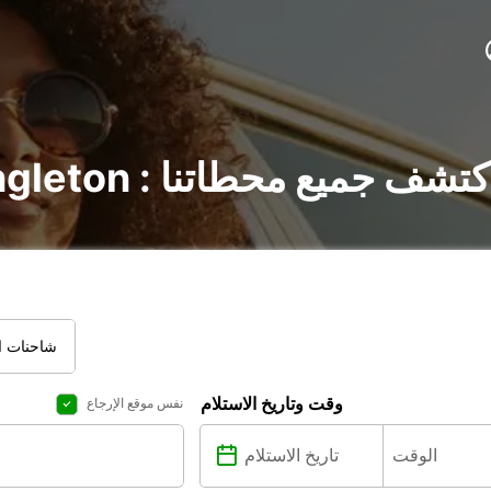
جير السيارات في Singleton : اكتشف جميع محطاتنا
شاحنات ال
وقت وتاريخ الاستلام
نفس موقع الإرجاع