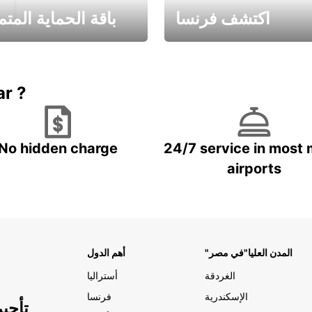
اكتشف فرنسا
باقة الحماية المتم
Book now
باقة الحماية ال
ar ?
No hidden charge
24/7 service in most 
airports
"المدن العليا"في مصر
أهم الدول
الغردقة
أستراليا
الإسكندرية
فرنسا
تأجي