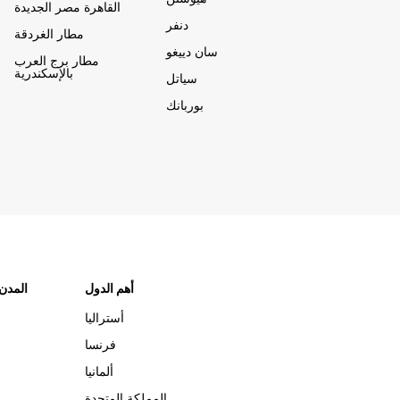
القاهرة مصر الجديدة
دنفر
مطار الغردقة
سان دييغو
مطار برج العرب
بالإسكندرية
سياتل
بوربانك
أهم الدول
"المدن
أستراليا
فرنسا
ألمانيا
المملكة المتحدة