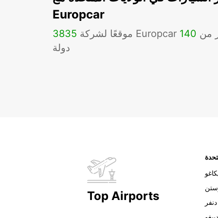
Europcar
Eu في أكثر من
140
3835
دولة
تحدة
اغو
ستن
Top Airports
دنفر
ييغو