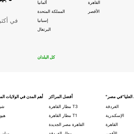
القاهرة
ألمانيا
الأقصر
المملكة المتحدة
موقعًا لشركة ropcar
إسبانيا
البرتغال
كل البلدان
 العليا"في مصر
أفضل المراكز
أهم المدن في الولايات الم
الغردقة
مطار القاهرة T3
شيك
الإسكندرية
مطار القاهرة T1
هيو
القاهرة
القاهرة مصر الجديدة
الأقصر
مطار الغردقة
سان د