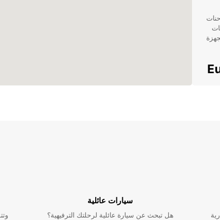
الشاحنات
ات
جهزة
أو زيارة أقرب
سيارات عائلية
لحة
رية
هل تبحث عن سيارة عائلية لرحلتك الترفيهية؟
وتت
لازم