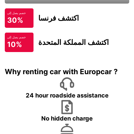
خصم يصل إلى
اكتشف فرنسا
30%
خصم يصل إلى
اكتشف المملكة المتحدة
10%
Why renting car with Europcar ?
24 hour roadside assistance
No hidden charge