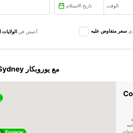
دي
سعر متفاوض عليه
أعيش في
اكتشف Council of the City of Sydney مع يوروبكار
Counci
ة
ئعة
خدمات