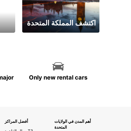
اكتشف المملكة المتحدة
احجز الآن
major
Only new rental cars
أهم المدن في الولايات
أفضل المراكز
المتحدة
مطار القاهرة T3