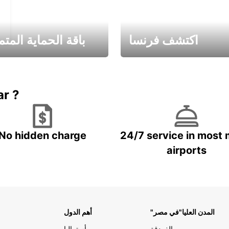
اكتشف فرنسا
باقة الحماية المتم
Book now
باقة الحماية ال
ar ?
No hidden charge
24/7 service in most 
airports
"المدن العليا"في مصر
أهم الدول
الغردقة
أستراليا