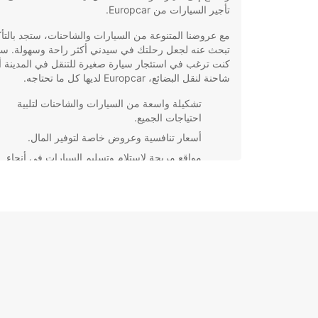
تأجير السيارات من Europcar.
مع عروضنا المتنوعة من السيارات والشاحنات، ستجد بالتأك
تبحث عنه لجعل رحلتك في سيدني أكثر راحة وسهولة. سو
كنت ترغب في استئجار سيارة صغيرة للتنقل في المدينة أ
شاحنة لنقل البضائع، Europcar لديها كل ما تحتاجه.
تشكيلة واسعة من السيارات والشاحنات لتلبية
احتياجات الجميع.
أسعار تنافسية وعروض خاصة لتوفير المال.
مواقع مريحة لاستلام وتسليم السيارات في أنحاء
المدينة.
خدمة عملاء ممتازة تضمن لك تجربة سلسة ومريح
استفد من خدمات Europcar في مدينة سيدني واس
ما تقدمه هذه المدينة الرائعة بكل راحة. احجز اليوم وانط
رحلتك بثقة وسهولة.