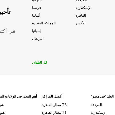
الإسكندرية
فرنسا
تأجي
القاهرة
ألمانيا
الأقصر
المملكة المتحدة
موقعًا لشركة ropcar
إسبانيا
البرتغال
كل البلدان
 العليا"في مصر
أفضل المراكز
أهم المدن في الولايات الم
الغردقة
مطار القاهرة T3
شيك
الإسكندرية
مطار القاهرة T1
هيو