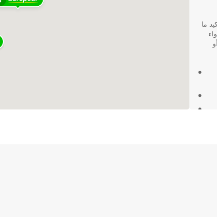
3
يد ما
اء
و
ة.
تكشف كل
لق في