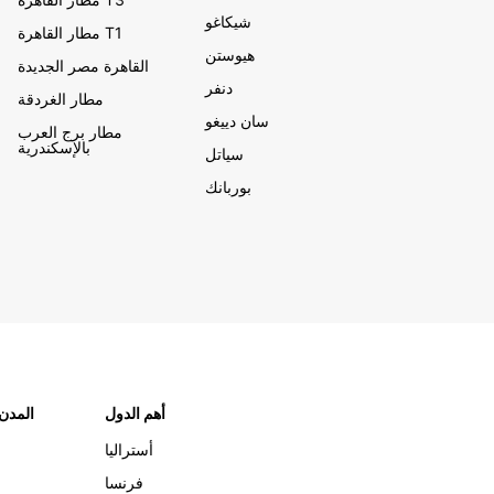
شيكاغو
مطار القاهرة T1
هيوستن
القاهرة مصر الجديدة
دنفر
مطار الغردقة
سان دييغو
مطار برج العرب
بالإسكندرية
سياتل
بوربانك
أهم الدول
"المدن
أستراليا
فرنسا