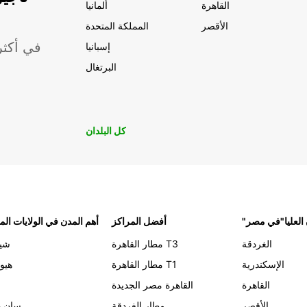
القاهرة
ألمانيا
الأقصر
المملكة المتحدة
موقعًا لشركة ropcar
إسبانيا
البرتغال
كل البلدان
 العليا"في مصر
أفضل المراكز
أهم المدن في الولايات الم
الغردقة
مطار القاهرة T3
شيك
الإسكندرية
مطار القاهرة T1
هيو
القاهرة
القاهرة مصر الجديدة
الأقصر
مطار الغردقة
سان د