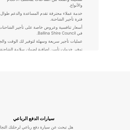
والأنواع.
خدمة عملاء محترفة تقدم المساعدة والدعم طوال
فترة تأجير الشاحنة.
أسعار تنافسية وعروض خاصة على تأجير الشاحنات
في Ballina Shire Council.
عمليات تأجير سريعة وسهلة لتوفير لك الوقت والج
توفير خدمات تأمين إضافية لضمان سلامة الشاحنة
والبضائع.
يمكنك الاطمئنان إلى أنك تختار شركة تأجير موثوقة وموثو
عالميا. تعامل مع Europcar اليوم واستفد من خدمة تأجير
الشاحنات لتلبية احتياجاتك بكل سهولة ويسر.
سيارات الدفع الرباعي
هل تبحث عن سيارة دفع رباعي لرحلتك التجا