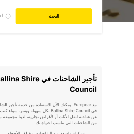
ل
البحث
تأجير الشاحنات في lina Shire
Council
مع Europcar, يمكنك الآن الاستفادة من خدمة تأجير ال
في Ballina Shire Council بكل سهولة ويسر. سواء
عن شاحنة لنقل الأثاث أو لأغراض تجارية، لدينا مجموعة م
من الشاحنات التي تناسب احتياجاتك.
تشكيلة واسعة من الشاحنات بمختلف الأحجام