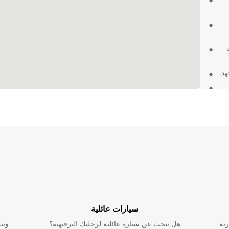
هد.
باختيار Europcar لتأجير شاحنتك في Ballina Shire Council،
قة
سيارات عائلية
رية
هل تبحث عن سيارة عائلية لرحلتك الترفيهية؟
وتت