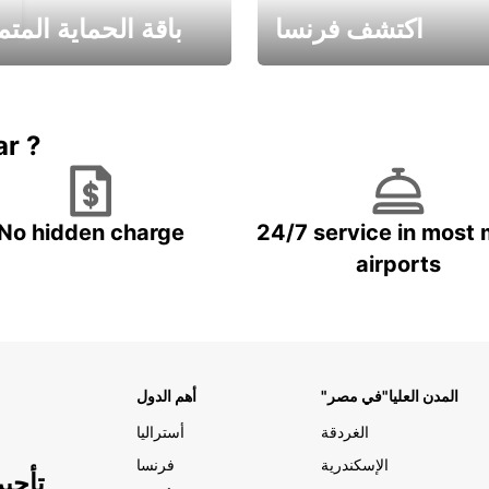
اكتشف فرنسا
باقة الحماية المتم
Book now
باقة الحماية ال
ar ?
No hidden charge
24/7 service in most 
airports
"المدن العليا"في مصر
أهم الدول
الغردقة
أستراليا
الإسكندرية
فرنسا
تأجي