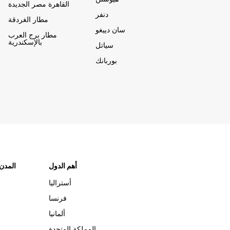
القاهرة مصر الجديدة
دنفر
مطار الغردقة
سان دييغو
مطار برج العرب
بالإسكندرية
سياتل
بوربانك
أهم الدول
"المدن
أستراليا
فرنسا
ألمانيا
المملكة المتحدة