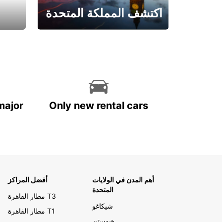
اكتشف المملكة المتحدة
احجز الآن
major
Only new rental cars
أهم المدن في الولايات
أفضل المراكز
المتحدة
مطار القاهرة T3
شيكاغو
مطار القاهرة T1
هيوستن