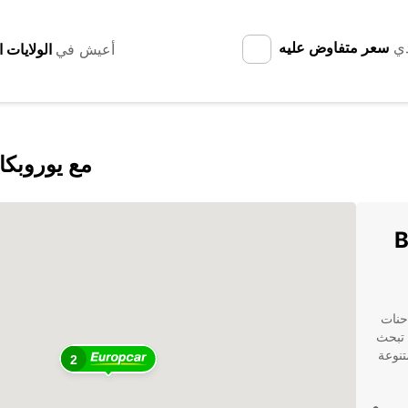
دي
سعر متفاوض عليه
أعيش في
اكتشف Ballina Shire Council مع يورو
Bal
شاحنات
 كنت تبحث
تنوعة
2