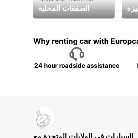
يزة
الصفقات المحلية
ادفع لمدة 5 أيام واحصل على
متميزة
7 أيام
Why renting car with Europc
24 hour roadside assistance
ر السيارات في الولايات المتحدة مع