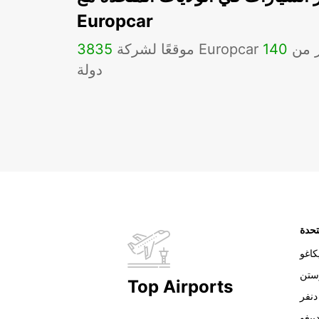
Europcar
Eu في أكثر من
140
3835
دولة
تحدة
اغو
ستن
Top Airports
دنفر
ييغو