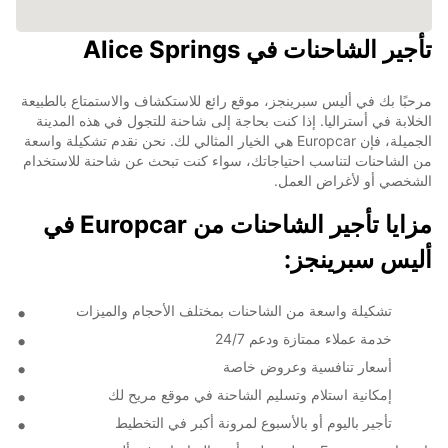
تأجير الشاحنات في Alice Springs
مرحبًا بك في أليس سبرينجز، موقع رائع للاستكشاف والاستمتاع بالطبيعة
الخلابة في أستراليا. إذا كنت بحاجة إلى شاحنة للتجول في هذه المدينة
الجميلة، فإن Europcar هي الخيار المثالي لك. نحن نقدم تشكيلة واسعة
من الشاحنات لتناسب احتياجاتك، سواء كنت تبحث عن شاحنة للاستخدام
الشخصي أو لأغراض العمل.
مزايا تأجير الشاحنات من Europcar في
أليس سبرينجز:
تشكيلة واسعة من الشاحنات بمختلف الأحجام والميزات
خدمة عملاء ممتازة ودعم 24/7
أسعار تنافسية وعروض خاصة
إمكانية استلام وتسليم الشاحنة في موقع مريح لك
تأجير باليوم أو بالأسبوع لمرونة أكبر في التخطيط