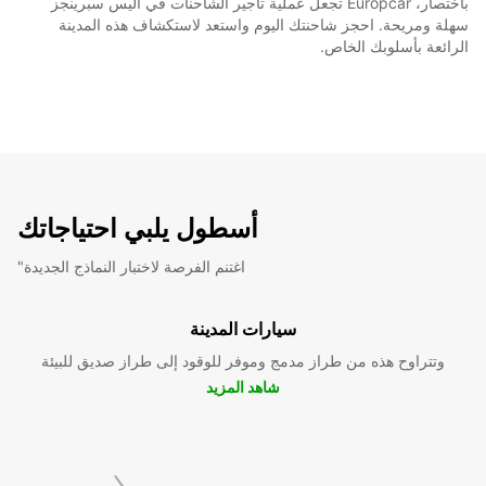
باختصار، Europcar تجعل عملية تأجير الشاحنات في أليس سبرينجز
سهلة ومريحة. احجز شاحنتك اليوم واستعد لاستكشاف هذه المدينة
الرائعة بأسلوبك الخاص.
أسطول يلبي احتياجاتك
"اغتنم الفرصة لاختبار النماذج الجديدة
سيارات المدينة
وتتراوح هذه من طراز مدمج وموفر للوقود إلى طراز صديق للبيئة
شاهد المزيد