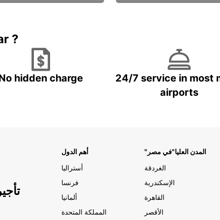
Book now
باقة الحماية ال
ar ?
No hidden charge
24/7 service in most 
airports
"المدن العليا"في مصر
أهم الدول
الغردقة
أستراليا
الإسكندرية
فرنسا
تأجي
القاهرة
ألمانيا
الأقصر
المملكة المتحدة