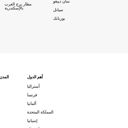
سان دييغو
مطار برج العرب
بالإسكندرية
سياتل
بوربانك
أهم الدول
"المدن
أستراليا
فرنسا
ألمانيا
المملكة المتحدة
إسبانيا