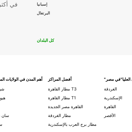
موقعًا لشركة ropcar
إسبانيا
البرتغال
كل البلدان
 العليا"في مصر
أفضل المراكز
أهم المدن في الولايات الم
الغردقة
مطار القاهرة T3
شيك
الإسكندرية
مطار القاهرة T1
هيو
القاهرة
القاهرة مصر الجديدة
الأقصر
مطار الغردقة
سان د
مطار برج العرب بالإسكندرية
سي