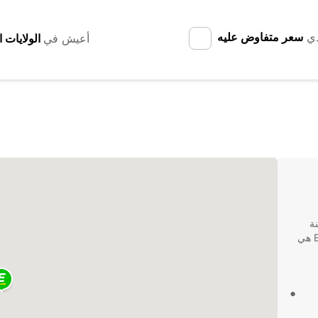
دي
سعر متفاوض عليه
أعيش في
ة
تيرانا بألبانيا، فلا تبحث أبعد من Europcar. كون Europcar هي