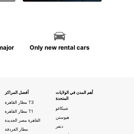
احجز الآن
major
Only new rental cars
أهم المدن في الولايات
أفضل المراكز
المتحدة
مطار القاهرة T3
شيكاغو
مطار القاهرة T1
هيوستن
القاهرة مصر الجديدة
دنفر
مطار الغردقة