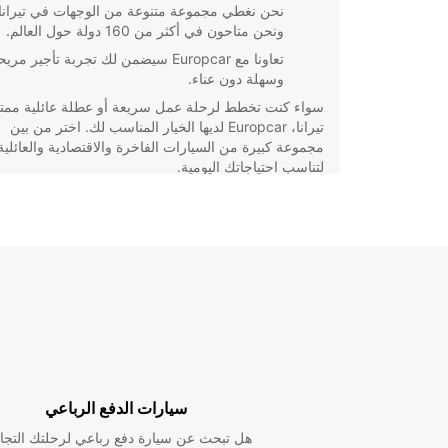
نحن نغطي مجموعة متنوعة من الوجهات في تيرانا
ونحن متاحون في أكثر من 160 دولة حول العالم.
تعاونا مع Europcar سيضمن لك تجربة تأجير مري
وسهلة دون عناء.
سواء كنت تخطط لرحلة عمل سريعة أو عطلة عائلية ممت
تيرانا، Europcar لديها الخيار المناسب لك. اختر من بين
مجموعة كبيرة من السيارات الفاخرة والاقتصادية والعائلية
لتناسب احتياجاتك اليومية.
احجز سيارتك الان عبر موقعنا الالكتروني أو زور أحد فروع
تيرانا لتجرب الفارق بنفسك. اكتشف جمال المدينة براحة ت
واستمتع بتجربة تأجير فريدة من نوعها مع Europcar.
سيارات الدفع الرباعي
هل تبحث عن سيارة دفع رباعي لرحلتك التجا