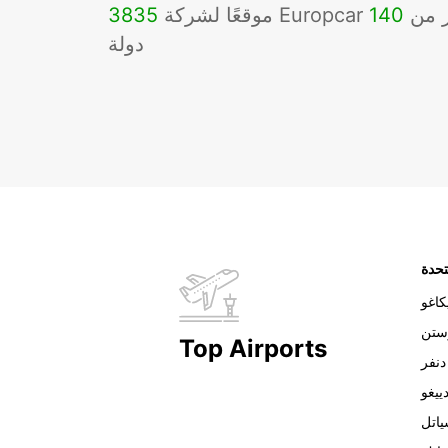
Eu في أكثر من
140
3835
دولة
تحدة
اغو
ستن
Top Airports
دنفر
ييغو
اتل