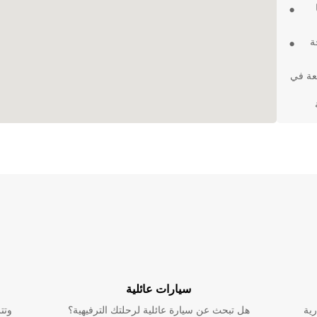
حة
عة في
نا في
امة
سيارات عائلية
رية
هل تبحث عن سيارة عائلية لرحلتك الترفيهية؟
وتت