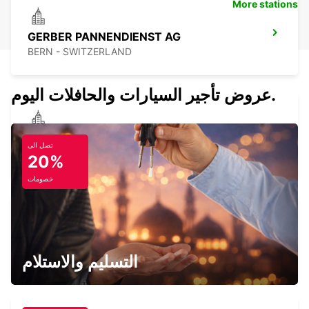
More stations
GERBER PANNENDIENST AG
BERN - SWITZERLAND
عروض تأجير السيارات والحافلات اليوم.
BERN WANKDORFFELD - IKC *RY*
تصل الى
BERN - SWITZERLAND
20%
خصومات
THUN - IKC *RY*
THUN - SWITZERLAND
التسليم والاستلام