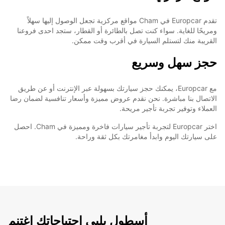
تقدم Europcar في Cham مواقع مركزية تجعل الوصول إليها سهلاً
ومريحًا للغاية. سواء كنت تصل بالطائرة أو القطار، ستجد احدى فروعنا
القريبة منك لتستلم السيارة في أقرب وقت ممكن.
حجز سهل وسريع
مع Europcar، يمكنك حجز سيارتك بسهولة عبر الإنترنت أو عن طريق
الاتصال بنا مباشرة. نحن نقدم عروض مميزة وأسعار تنافسية لضمان رضا
العملاء وتوفير تجربة تأجير مريحة.
اختر Europcar لتجربة تأجير سيارات فاخرة ومميزة في Cham. احصل
على سيارتك اليوم وابدأ مغامرتك بكل ثقة وراحة.
أسطول يلبي احتياجاتك اغتنم