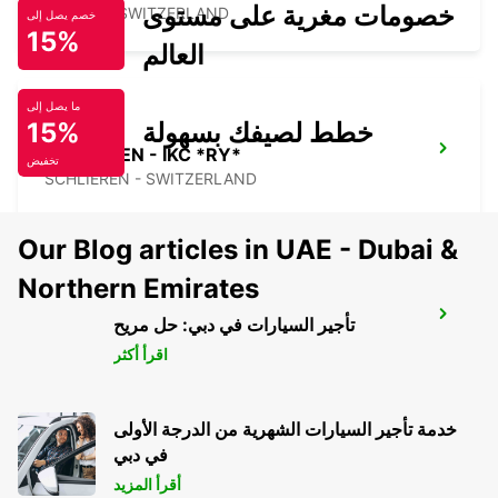
خصومات مغرية على مستوى
ZURICH - SWITZERLAND
خصم يصل إلى
15%
العالم
ما يصل إلى
خطط لصيفك بسهولة
15%
SCHLIEREN - IKC *RY*
تخفيض
SCHLIEREN - SWITZERLAND
Our Blog articles in UAE - Dubai &
Northern Emirates
ZURICH ETH HOENGGERBERG - IKC *RY*
تأجير السيارات في دبي: حل مريح
ZURICH - SWITZERLAND
اقرأ أكثر
خدمة تأجير السيارات الشهرية من الدرجة الأولى
في دبي
أقرأ المزيد