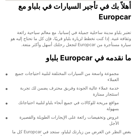
أهلاً بك في تأجير السيارات في بلباو مع
Europcar
تعتبر بلباو مدينة ساحلية جميلة في إسبانيا، مع معالم سياحية رائعة
وثقافة غنية. إذا كنت تخطط لزيارة بلباو قريبًا، فإن كل ما تحتاج إليه هو
سيارة مستأجرة من Europcar لتجعل رحلتك أسهل وأكثر متعة.
ما نقدمه في Europcar بلباو
مجموعة واسعة من السيارات المختلفة لتلبية احتياجات جميع
العملاء
خدمة عملاء عالية الجودة وفريق محترف يضمن لك تجربة
استئجار ممتازة
مواقع مريحة للوكالات في جميع أنحاء بلباو لتلبية احتياجاتك
بسهولة
عروض وتخفيضات رائعة على الإيجارات الطويلة والقصيرة
الأجل
بغض النظر عن الغرض من زيارتك لبلباو، ستجد في Europcar كل ما