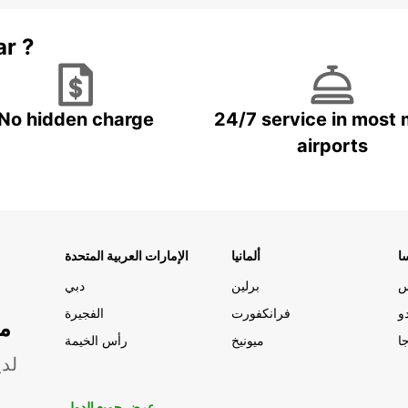
ar ?
No hidden charge
24/7 service in most 
airports
ا
ألمانيا
الإمارات العربية المتحدة
س
برلين
دبي
و
فرانكفورت
الفجيرة
مو
ا
ميونيخ
رأس الخيمة
لدي
عرض جميع الدول