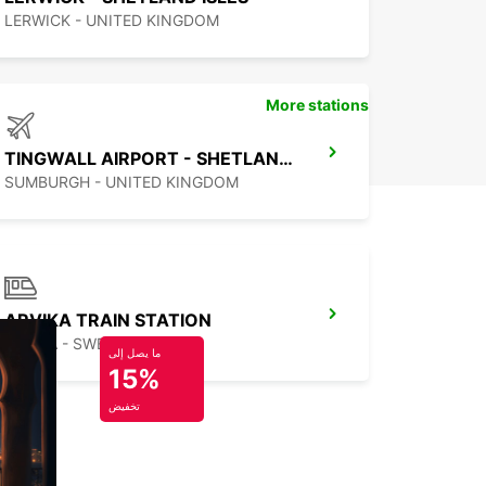
LERWICK - UNITED KINGDOM
More stations
TINGWALL AIRPORT - SHETLAND ISLES
SUMBURGH - UNITED KINGDOM
ARVIKA TRAIN STATION
ARVIKA - SWEDEN
ما يصل إلى
15%
تخفيض