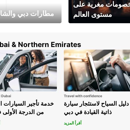
صومات مغرية على
مطارات دبي والشا
مستوى العالم
وفر حتى 15% مع Europcar
الخيار الأمثل لتأجير 
حول العالم!
في المطار ي
ubai & Northern Emirates
l Dubai
Travel with confidence
دليل السياح لاستئجار سيارة
خدمة تأجير السيارات ا
ذاتية القيادة في دبي
من الدرجة الأولى 
أقرأ المزيد
أ