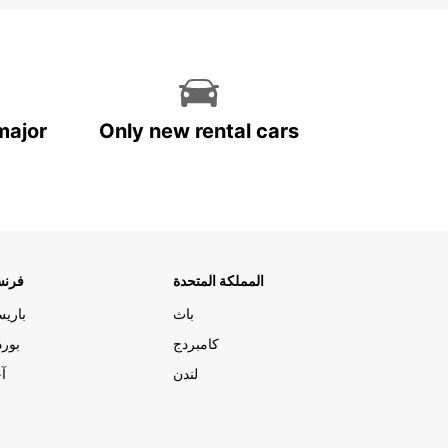
major
Only new rental cars
المملكة المتحدة
فرنس
باث
باري
كامبردج
بورد
لندن
آج