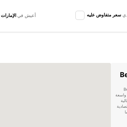
دي
سعر متفاوض عليه
أعيش في
ات في Bergen
 واسعة
لية
 اقتصادية
ا