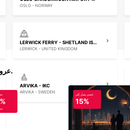
OSLO - NORWAY
LERWICK FERRY - SHETLAND ISLES
LERWICK - UNITED KINGDOM
عروض تأجير السيارات والحافلات اليوم.
ARVIKA - IKC
ARVIKA - SWEDEN
خصم يصل إلى
تص
5%
15%
خص