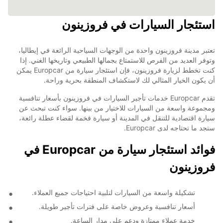
استئجار السيارات في فروزينون
تعتبر مدينة فروزينون واحدة من الوجهات السياحية الرائعة في إيطاليا،
وتوفر العديد من الفرص للاستمتاع بجمالها الطبيعي وتاريخها الغني. إذا
كنت تخطط لزيارة فروزينون، فإن استئجار سيارة من Europcar يمكن
أن يكون الخيار المثالي لك لاستكشاف المنطقة بحرية وراحة.
تقدم Europcar خدمات تأجير السيارات في فروزينون بأسعار تنافسية
ومجموعة واسعة من السيارات للاختيار من بينها. سواء كنت تبحث عن
سيارة اقتصادية للتنقل في المدينة أو سيارة فخمة لقضاء عطلة رائعة،
ستجد ما تحتاجه لدى Europcar.
فوائد استئجار سيارة من Europcar في
فروزينون
تشكيلة واسعة من السيارات لتلبية احتياجات جميع العملاء.
أسعار تنافسية وعروض خاصة على فترات تأجير طويلة.
خدمة عملاء ممتازة ودعم على مدار الساعة.