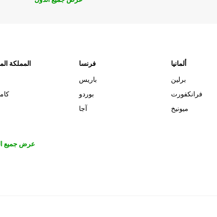
ألمانيا
فرنسا
المملكة الم
برلين
باريس
فرانكفورت
بوردو
كام
ميونيخ
آجا
عرض جميع ال