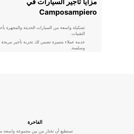
مزايا تأجير السيارات في
Camposampiero
تشكيلة واسعة من السيارات الحديثة والمجهزة بأ
التقنيات.
خدمة عملاء متميزة تضمن لك تجربة تأجير مريحة
وسلسة.
مواقع مريحة وسهلة الوصول لفروعنا في
Camposampiero.
أسعار منافسة وعروض خاصة تجعل تأجير السيارا
ميسور التكلفة.
إمكانية إضافة سائق إضافي مجانًا لتجربة قيادة
مشتركة أمتع وأكثر أمانًا.
اختر Europcar لتأجير سيارتك ف
Camposampiero
الفاخرة
بفضل تنوع أسطولنا ومرونة خدماتنا، يمكنك الاعتماد على
تستطيع أن تختار من بين مجموعة واسعة م
Europcar لجميع احتياجات تأجير السيارات الخاصة بك في