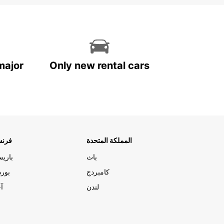
major
Only new rental cars
المملكة المتحدة
فرنس
باث
باري
كامبردج
بورد
لندن
آج