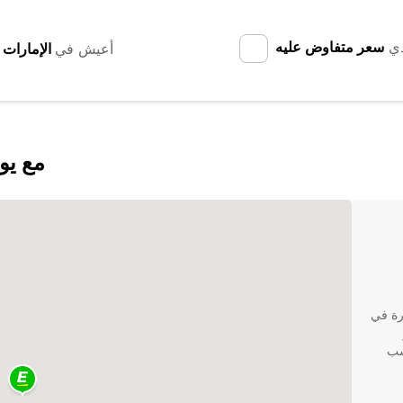
دي
سعر متفاوض عليه
أعيش في
اكتشف sampiero
رة في
سب