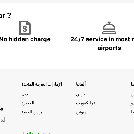
ar ?
No hidden charge
24/7 service in most 
airports
ا
ألمانيا
الإمارات العربية المتحدة
س
برلين
دبي
و
فرانكفورت
الفجيرة
مو
ا
ميونيخ
رأس الخيمة
لدي
عرض جميع الدول