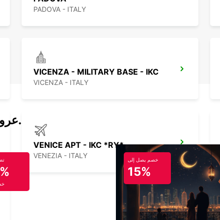
PADOVA - ITALY
VICENZA - MILITARY BASE - IKC
VICENZA - ITALY
عروض تأجير السيارات والحافلات اليوم.
VENICE APT - IKC *RY*
VENEZIA - ITALY
خصم يصل إلى
تص
5%
15%
خص