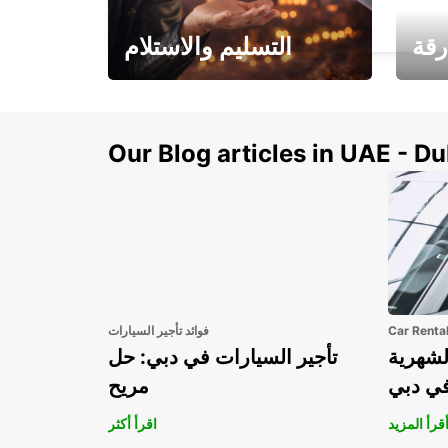
ROVIGO - ITALY
رقة
التسليم والاستلام
سيارتك
هذا الصيف! احصل على
صل إل
سيارتك من عتبة بابك
Our Blog articles in UAE - D
Car Renta
فوائد تأجير السيارات
لشهرية
تأجير السيارات في دبي: حل
في دبي
مريح
قرأ المزيد
اقرأ أكثر