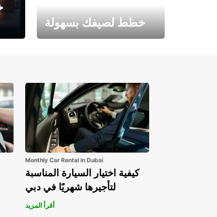
خ
خطط لصيفك بسهولة
احجز الآن وابدأ مغامرتك.
Monthly Car Rental in Dubai
كيفية اختيار السيارة المناسبة
لتأجيرها شهريًا في دبي
أقرأ المزيد