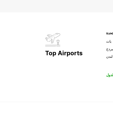
تحدة
باث
بردج
Top Airports
لندن
دول