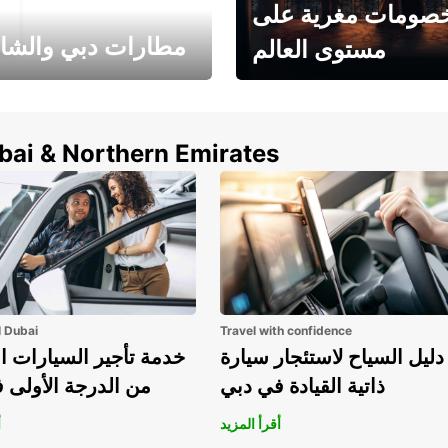
صومات مغرية على
مطارات دبي والشا
مستوى العالم
وفر حتى 15% مع Europcar
الخيار الأمثل لتأجير 
حول العالم!
في المطار ي
ubai & Northern Emirates
l Dubai
Travel with confidence
دليل السياح لاستئجار سيارة
خدمة تأجير السيارات ا
ذاتية القيادة في دبي
من الدرجة الأولى 
أقرأ المزيد
أ