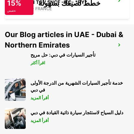
خطط لصيفك بسهولة
15%
AVIGNON TGV SNCF -IKC- *RY*
AVIGNON - FRANCE
تخفيض
Our Blog articles in UAE - Dubai &
Northern Emirates
AVIGNON COURTINE -IKC- *VANS*
AVIGNON - FRANCE
تأجير السيارات في دبي: حل مريح
اقرأ أكثر
خدمة تأجير السيارات الشهرية من الدرجة الأولى
في دبي
أقرأ المزيد
دليل السياح لاستئجار سيارة ذاتية القيادة في دبي
أقرأ المزيد