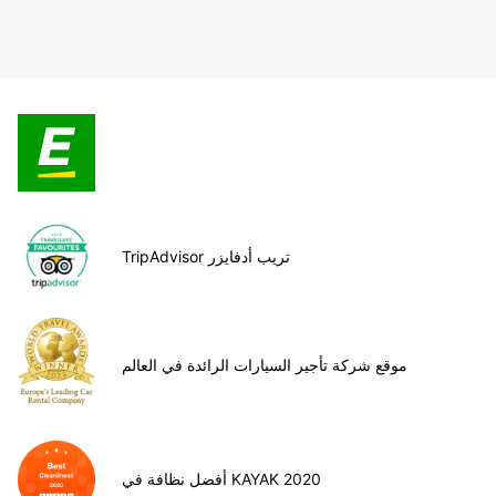
TripAdvisor تريب أدفايزر
موقع شركة تأجير السيارات الرائدة في العالم
أفضل نظافة في KAYAK 2020