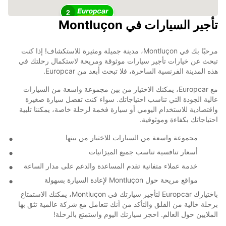
2
تأجير السيارات في Montluçon
مرحبًا بك في Montluçon، مدينة جميلة ومثيرة للاستكشاف! إذا كنت
تبحث عن خيارات تأجير سيارات موثوقة ومريحة لاستكمال رحلتك في
هذه المدينة الفرنسية الساحرة، فلا تبحث أبعد من Europcar.
مع Europcar، يمكنك الاختيار من بين مجموعة واسعة من السيارات
عالية الجودة التي تناسب احتياجاتك. سواء كنت تفضل سيارة صغيرة
واقتصادية للاستخدام اليومي أو سيارة فخمة لرحلة خاصة، يمكننا تلبية
احتياجاتك بكفاءة وموثوقية.
مجموعة واسعة من السيارات للاختيار من بينها
أسعار تنافسية تناسب جميع الميزانيات
خدمة عملاء متفانية تقدم المساعدة والدعم على مدار الساعة
مواقع مريحة حول Montluçon لإعادة السيارة بسهولة
باختيارك Europcar لتأجير سيارتك في Montluçon، يمكنك الاستمتاع
برحلة خالية من القلق والتأكد من أنك تتعامل مع شركة عالمية تثق بها
الملايين حول العالم. احجز سيارتك اليوم واستمتع بالرحلة!