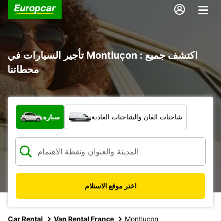
تأجير السيارات في Montluçon : اكتشف جميع
محطاتنا
ما نوع المركبة؟
شاحنات الفان والشاحنات العادية
سيارة
اختر موقع الاستلام
Car Rental
Van Rental France
Montlucon