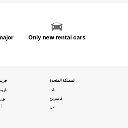
major
Only new rental cars
المملكة المتحدة
فرنس
باث
باري
كامبردج
بورد
لندن
آج