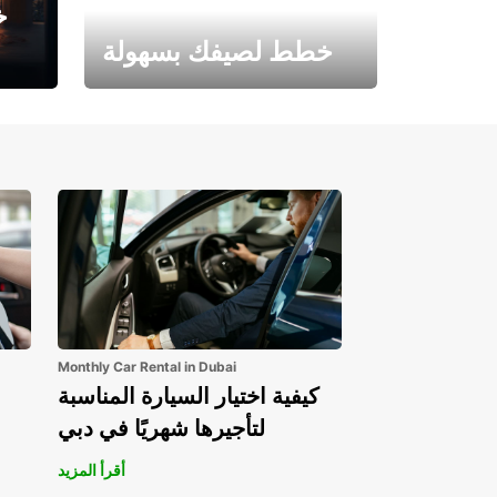
خ
خطط لصيفك بسهولة
احجز الآن وابدأ مغامرتك.
Monthly Car Rental in Dubai
كيفية اختيار السيارة المناسبة
لتأجيرها شهريًا في دبي
أقرأ المزيد