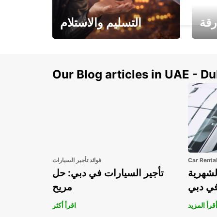
GRANVILLE - FRANCE
رقة
التسليم والاستلام
سيارتك
هذا الصيف! احصل على
صل إل
سيارتك من عتبة بابك
Our Blog articles in UAE - D
Car Renta
فوائد تأجير السيارات
لشهرية
تأجير السيارات في دبي: حل
في دبي
مريح
قرأ المزيد
اقرأ أكثر