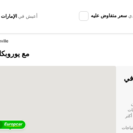
دي
سعر متفاوض عليه
أعيش في
ville
اكتشف Cherbourg-Octeville مع يورو
ر السيارات مع Europcar في
رون
ات
Euro. مع وجود أكثر
3
تياجات