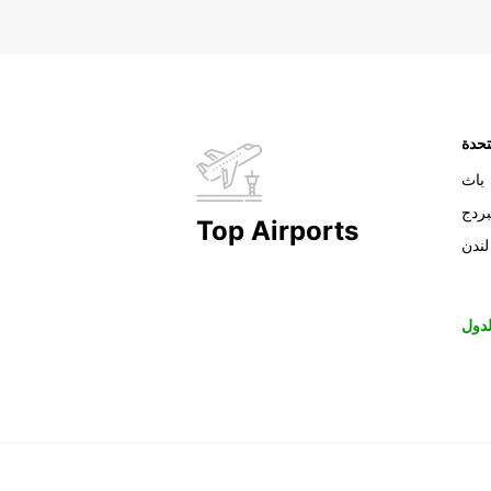
تحدة
باث
بردج
Top Airports
لندن
دول