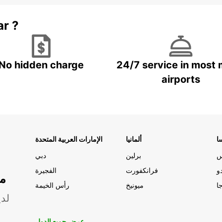
ar ?
No hidden charge
24/7 service in most 
airports
ا
ألمانيا
الإمارات العربية المتحدة
س
برلين
دبي
و
فرانكفورت
الفجيرة
مو
ا
ميونيخ
رأس الخيمة
لدي
عرض جميع الدول