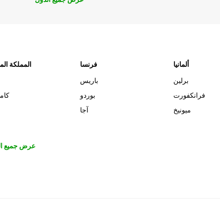
ألمانيا
فرنسا
المملكة الم
برلين
باريس
فرانكفورت
بوردو
كام
ميونيخ
آجا
عرض جميع ال