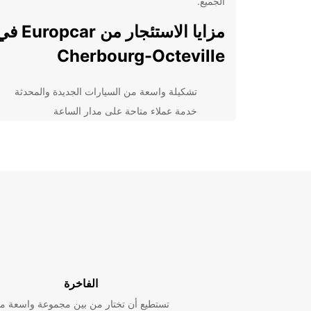
الجميع.
مزايا الاستئجار من uropcar
Cherbourg-Octeville
تشكيلة واسعة من السيارات الجديدة والمحدثة
خدمة عملاء متاحة على مدار الساعة
تأمين شامل وخدمة الطوارئ 24/7
عروض وتخفيضات رائعة على الاستئجار الطويل ال
اختر Europcar لتجربة تأجير سيارات سلسة وموثوقة في
Cherbourg-Octeville. تواصل معنا اليوم للحجز والاس
عن خدماتنا!
الفاخرة
تستطيع أن تختار من بين مجموعة واسعة م