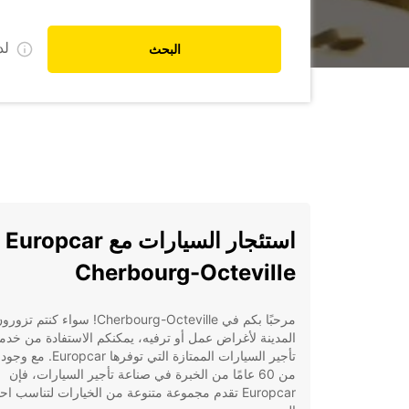
ل
البحث
استئجا
Cherbourg-Octeville
مرحبًا بكم في Cherbourg-Octeville! سواء كنتم تزو
المدينة لأغراض عمل أو ترفيه، يمكنكم الاستفادة من خدم
تأجير السيارات الممتازة التي توفرها pcar
من 60 عامًا من الخبرة في صناعة تأجير السيارات، فإن
Europcar تقدم مجموعة متنوعة من الخيارات لتناسب اح