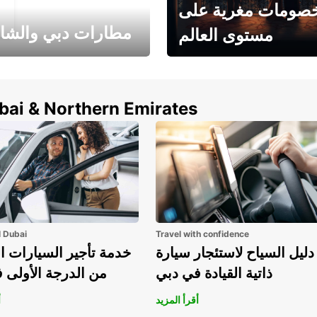
صومات مغرية على
مطارات دبي والشا
مستوى العالم
وفر حتى 15% مع Europcar
الخيار الأمثل لتأجير 
حول العالم!
في المطار ي
ubai & Northern Emirates
l Dubai
Travel with confidence
دليل السياح لاستئجار سيارة
خدمة تأجير السيارات ا
ذاتية القيادة في دبي
من الدرجة الأولى 
أقرأ المزيد
أ