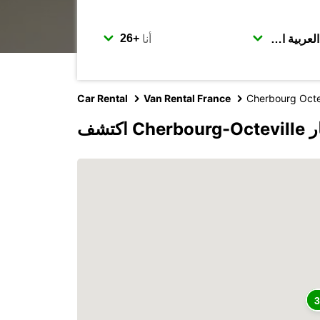
أنا
Car Rental
Van Rental France
Cherbourg Octe
بكار