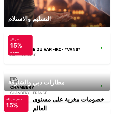
TURIN APT - IKC *RY*
CASELLE TORINESE - ITALY
التسليم والاستلام
تصل الى
15%
NICE PLAINE DU VAR -IKC- *VANS*
خصومات
NICE - FRANCE
مطارات دبي والشارقة
CHAMBERY
CHAMBERY - FRANCE
خصومات مغرية على مستوى
خصم يصل إلى
15%
العالم