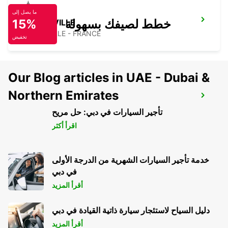
ما يصل إلى
خطط لصيفك بسهولة
15%
ALBERTVILLE
ALBERTVILLE - FRANCE
تخفيض
Our Blog articles in UAE - Dubai &
Northern Emirates
NICE SNCF -IKC- *RY*
NICE - FRANCE
تأجير السيارات في دبي: حل مريح
اقرأ أكثر
خدمة تأجير السيارات الشهرية من الدرجة الأولى
في دبي
أقرأ المزيد
دليل السياح لاستئجار سيارة ذاتية القيادة في دبي
أقرأ المزيد