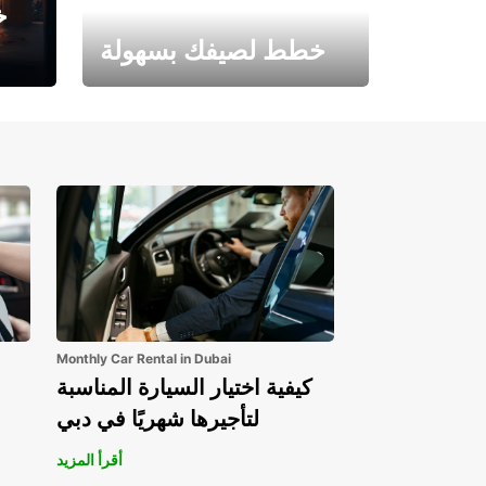
خ
خطط لصيفك بسهولة
احجز الآن وابدأ مغامرتك.
Monthly Car Rental in Dubai
كيفية اختيار السيارة المناسبة
لتأجيرها شهريًا في دبي
أقرأ المزيد