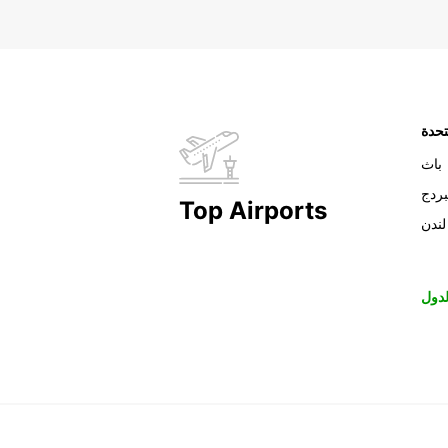
تحدة
باث
بردج
Top Airports
لندن
دول