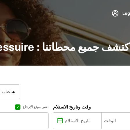
جير السيارات في Bressuire : اكتشف جميع محطاتنا
شاحنات ال
وقت وتاريخ الاستلام
نفس موقع الإرجاع