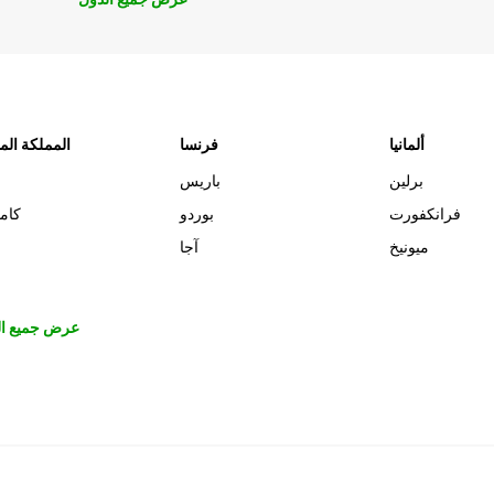
ألمانيا
فرنسا
المملكة الم
برلين
باريس
فرانكفورت
بوردو
كام
ميونيخ
آجا
عرض جميع ال