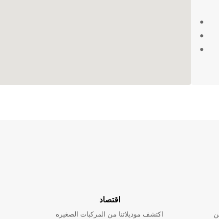
زة
ة
Bres بالضبط. لا
اقتصاد
ن
اكتشف موديلاتنا من المركبات الصغيره