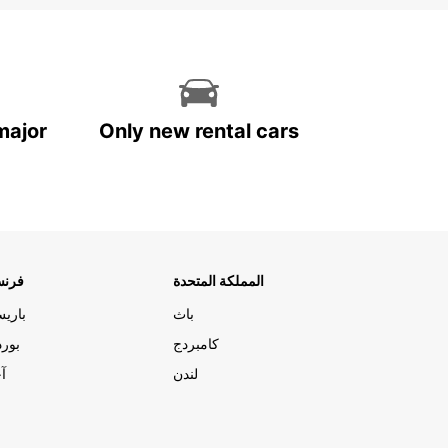
major
Only new rental cars
المملكة المتحدة
فرنس
باث
باري
كامبردج
بورد
لندن
آج