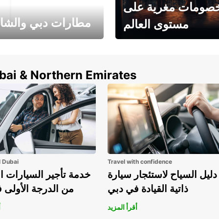
صومات مغرية على
مطارات دبي والشا
مستوى العالم
وفر حتى 15% مع Europcar
الخيار الأمثل لتأجير 
حول العالم!
في المطار ي
ubai & Northern Emirates
l Dubai
Travel with confidence
دليل السياح لاستئجار سيارة
خدمة تأجير السيارات ا
ذاتية القيادة في دبي
من الدرجة الأولى 
أقرأ المزيد
أ