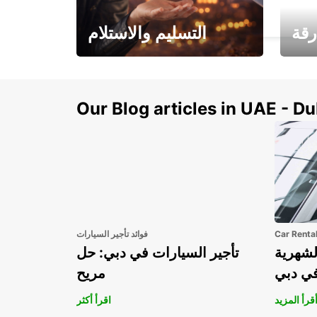
NIORT - FRANCE
رقة
التسليم والاستلام
سيارتك
هذا الصيف! احصل على
صل إل
سيارتك من عتبة بابك
Our Blog articles in UAE - D
Car Renta
فوائد تأجير السيارات
لشهرية
تأجير السيارات في دبي: حل
في دبي
مريح
قرأ المزيد
اقرأ أكثر