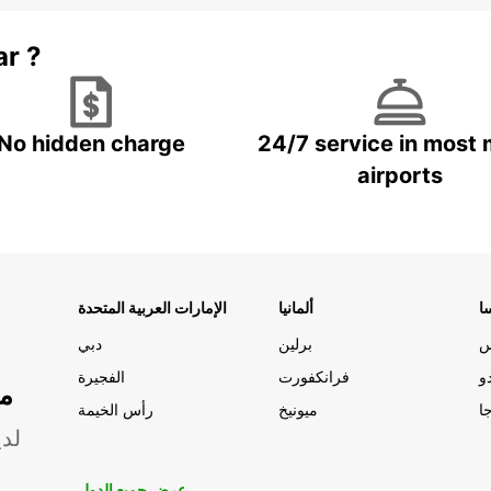
ar ?
No hidden charge
24/7 service in most 
airports
ا
ألمانيا
الإمارات العربية المتحدة
س
برلين
دبي
و
فرانكفورت
الفجيرة
مو
ا
ميونيخ
رأس الخيمة
لدي
عرض جميع الدول