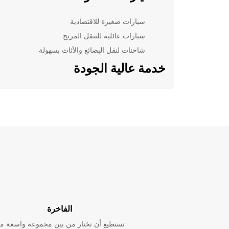
سيارات صغيرة للاقتصادية
سيارات عائلية للتنقل المريح
شاحنات لنقل البضائع والأثاث بسهولة
خدمة عالية الجودة
تتميز فروع Europcar في Bressuire بخدمة عملاء ممتا
وموظفين محترفين يساعدونك في اختيار السيارة المناسبة
وتقديم الدعم اللازم طوال فترة إيجارك.
حجز سهل ومريح
يمكنك حجز سيارتك عبر الإنترنت بسهولة ويسر، مع إمكاني
تحديد موعد ومكان استلام السيارة في suire
تضيع الوقت في الانتظار، بل احجز مع Europcar اليوم!
استكشف Bressuire بأسلوبك
الفاخرة
الخاص
تستطيع أن تختار من بين مجموعة واسعة م