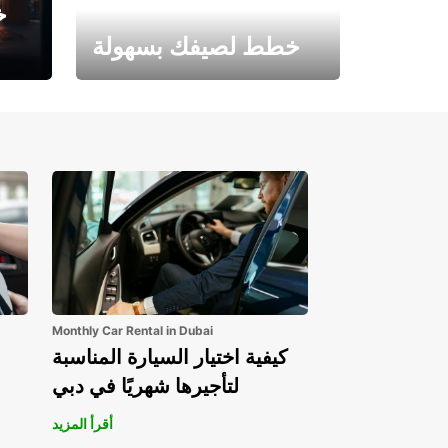
خ
خطط لصيفك بسهولة
احجز الآن وابدأ مغامرتك.
Monthly Car Rental in Dubai
كيفية اختيار السيارة المناسبة
لتأجيرها شهريًا في دبي
أقرأ المزيد