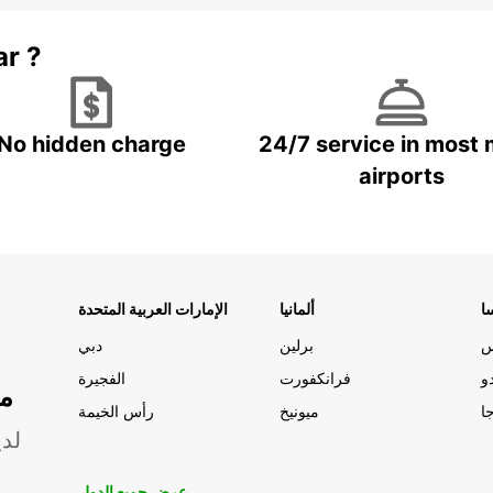
ar ?
No hidden charge
24/7 service in most 
airports
ا
ألمانيا
الإمارات العربية المتحدة
س
برلين
دبي
و
فرانكفورت
الفجيرة
مو
ا
ميونيخ
رأس الخيمة
لدي
عرض جميع الدول