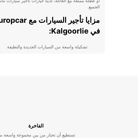
أو عطلة ممتعة مع العائلة، لدينا خيارات تأجير سيارات تن
الجميع.
مزايا تأجير السيارات مع car
في Kalgoorlie:
تشكيلة واسعة من السيارات الجديدة والنظيفة
خدمة عملاء متفوقة ودعم متميز على مدار الساعة
مواقع مركزية مريحة لاستلام وتسليم السيارات في
أنحاء المدينة
خيارات تأمين شاملة لتوفير راحة البال أثناء القيادة
أسعار تنافسية وعروض خاصة على الحجوزات المب
سواء كنت تخطط لاستكشاف المدينة أو السفر خارجها، فإ
تأجير سيارة من Europcar سيضمن لك تجربة رائعة و
تواصل معنا اليوم لحجز
بأقصى قدر من الراحة والمرونة. نحن هنا لمساعدتك في 
تجربتك أفضل!
الفاخرة
تستطيع أن تختار من بين مجموعة واسعة م