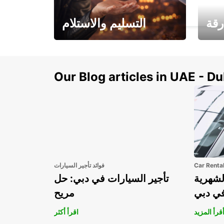
BUSSELTON - AUSTRALIA
رقة
التسليم والاستلام
سيارتك
هذا الصيف! احصل على
صل إل
سيارتك من عتبة بابك
Our Blog articles in UAE - D
Car Renta
فوائد تأجير السيارات
لشهرية
تأجير السيارات في دبي: حل
في دبي
مريح
قرأ المزيد
اقرأ أكثر