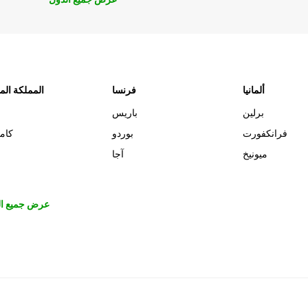
ألمانيا
فرنسا
المملكة الم
برلين
باريس
فرانكفورت
بوردو
كام
ميونيخ
آجا
عرض جميع ال