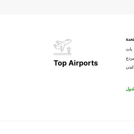
تحدة
باث
بردج
Top Airports
لندن
دول