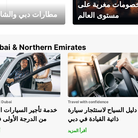
صومات مغرية على
مطارات دبي والشا
مستوى العالم
وفر حتى 15% مع Europcar
الخيار الأمثل لتأجير 
حول العالم!
في المطار ي
ubai & Northern Emirates
l Dubai
Travel with confidence
دليل السياح لاستئجار سيارة
خدمة تأجير السيارات ا
ذاتية القيادة في دبي
من الدرجة الأولى 
أقرأ المزيد
أ