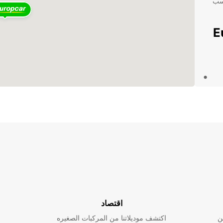
اسب
Europ
كرة
ن
مريحة.
 سيارتك واستمتع برحلتك في Kalgoorlie
جعل
اقتصاد
ن
اكتشف موديلاتنا من المركبات الصغيره