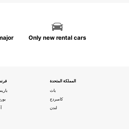
major
Only new rental cars
المملكة المتحدة
فرنس
باث
باري
كامبردج
بورد
لندن
آج