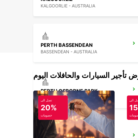
KALGOORLIE - AUSTRALIA
PERTH BASSENDEAN
BASSENDEAN - AUSTRALIA
PERTH OSBORNE PARK
OSBORNE PARK - AUSTRALIA
ل الى
تصل الى
20%
1
ومات
خصومات
BUSSELTON AIRPORT