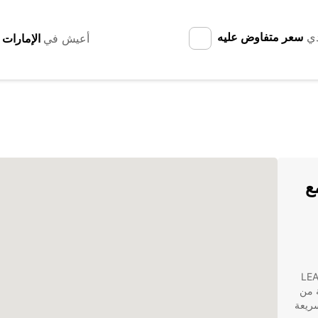
دي
سعر متفاوض عليه
أعيش في
 في Kalgoorlie مع
LEADER M
نوعة من
ريعة