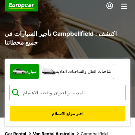
تأجير السيارات في Campbellfield : اكتشف
جميع محطاتنا
ما نوع المركبة؟
شاحنات الفان والشاحنات العادية
سيارة
اختر موقع الاستلام
Car Rental
Van Rental Australia
Campbellfield