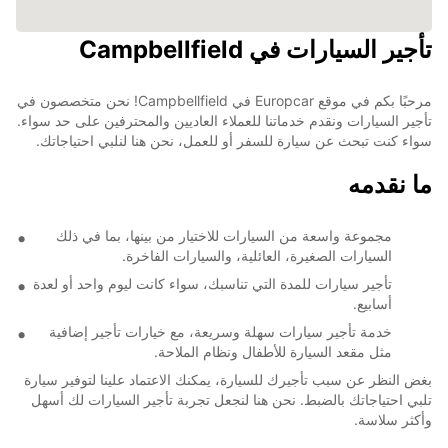
تأجير السيارات في Campbellfield
مرحبًا بكم في موقع Europcar في Campbellfield! نحن متخصصون في
تأجير السيارات ونقدم خدماتنا للعملاء العاديين والمحترفين على حد سواء.
سواء كنت تبحث عن سيارة للسفر أو للعمل، نحن هنا لنلبي احتياجاتك.
ما نقدمه
مجموعة واسعة من السيارات للاختيار من بينها، بما في ذلك
السيارات الصغيرة، العائلية، والسيارات الفاخرة.
تأجير سيارات للمدة التي تناسبك، سواء كانت ليوم واحد أو لعدة
أسابيع.
خدمة تأجير سيارات سهلة وسريعة، مع خيارات تأجير إضافية
مثل مقعد السيارة للأطفال ونظام الملاحة.
بغض النظر عن سبب تأجيرك للسيارة، يمكنك الاعتماد علينا لتوفير سيارة
تلبي احتياجاتك بالضبط. نحن هنا لنجعل تجربة تأجير السيارات لك أسهل
وأكثر سلاسة.