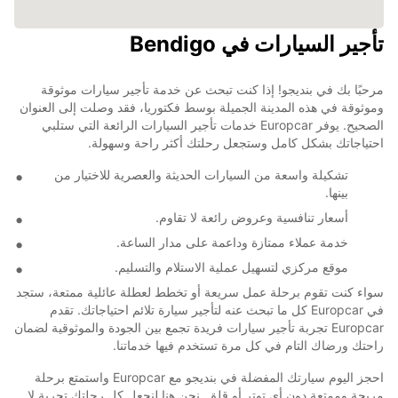
تأجير السيارات في Bendigo
مرحبًا بك في بنديجو! إذا كنت تبحث عن خدمة تأجير سيارات موثوقة
وموثوقة في هذه المدينة الجميلة بوسط فكتوريا، فقد وصلت إلى العنوان
الصحيح. يوفر Europcar خدمات تأجير السيارات الرائعة التي ستلبي
احتياجاتك بشكل كامل وستجعل رحلتك أكثر راحة وسهولة.
تشكيلة واسعة من السيارات الحديثة والعصرية للاختيار من
بينها.
أسعار تنافسية وعروض رائعة لا تقاوم.
خدمة عملاء ممتازة وداعمة على مدار الساعة.
موقع مركزي لتسهيل عملية الاستلام والتسليم.
سواء كنت تقوم برحلة عمل سريعة أو تخطط لعطلة عائلية ممتعة، ستجد
في Europcar كل ما تبحث عنه لتأجير سيارة تلائم احتياجاتك. تقدم
Europcar تجربة تأجير سيارات فريدة تجمع بين الجودة والموثوقية لضمان
راحتك ورضاك التام في كل مرة تستخدم فيها خدماتنا.
احجز اليوم سيارتك المفضلة في بنديجو مع Europcar واستمتع برحلة
مريحة وممتعة دون أي توتر أو قلق. نحن هنا لنجعل كل رحلتك تجربة لا