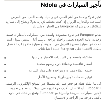
تأجير السيارات في Ndola
تعتبر ندولا واحدة من أهم المدن في زامبيا، وتقدم العديد من الفرص
السياحية والتجارية للزوار. إذا كنت تخطط لزيارة ندولا وتحتاج إلى سيارة
لتنقلاتك، فإن شركة Europcar هي الخيار الأمثل لك.
يقدم Europcar في ندولا مجموعة واسعة من السيارات بأسعار تنافسية
وخدمة عالية الجودة تضمن راحتك وراحة عائلتك أثناء السفر. سواء كنت
تبحث عن سيارة صغيرة للتجول في المدينة أو سيارة فاخرة لرحلة عمل،
يمكنك الاعتماد على Europcar لتلبية احتياجاتك.
تشكيلة واسعة من السيارات للاختيار من بينها
أسعار تنافسية وشفافة دون رسوم مخفية
خدمة عملاء ممتازة ومتواجدة على مدار الساعة
توفير خدمات تأجير طويلة وقصيرة الأجل
كل ما عليك فعله هو حجز سيارتك مسبقًا عبر الموقع الإلكتروني الرسمي
لـ Europcar أو الاتصال بأقرب فرع لديهم في ندولا. استفد من تجربة
تأجير السيارات المريحة والمرنة مع Europcar وتمتع برحلتك في ندولا
بأقصى درجة من الراحة والاستمتاع.