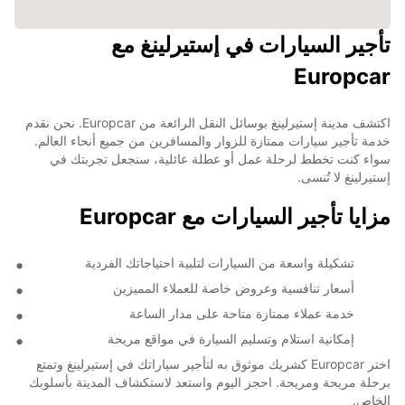
تأجير السيارات في إستيرلينغ مع
Europcar
اكتشف مدينة إستيرلينغ بوسائل النقل الرائعة من Europcar. نحن نقدم
خدمة تأجير سيارات ممتازة للزوار والمسافرين من جميع أنحاء العالم.
سواء كنت تخطط لرحلة عمل أو عطلة عائلية، سنجعل تجربتك في
إستيرلينغ لا تُنسى.
مزايا تأجير السيارات مع Europcar
تشكيلة واسعة من السيارات لتلبية احتياجاتك الفردية
أسعار تنافسية وعروض خاصة للعملاء المميزين
خدمة عملاء ممتازة متاحة على مدار الساعة
إمكانية استلام وتسليم السيارة في مواقع مريحة
اختر Europcar كشريك موثوق به لتأجير سياراتك في إستيرلينغ وتمتع
برحلة مريحة ومريحة. احجز اليوم واستعد لاستكشاف المدينة بأسلوبك
الخاص.