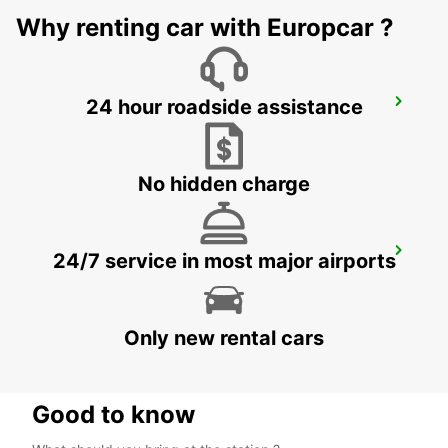
Why renting car with Europcar ?
24 hour roadside assistance
LONDON VICTORIA
LONDON - UNITED KINGDOM
No hidden charge
LONDON KINGS CROSS
24/7 service in most major airports
LONDON - UNITED KINGDOM
Only new rental cars
Good to know