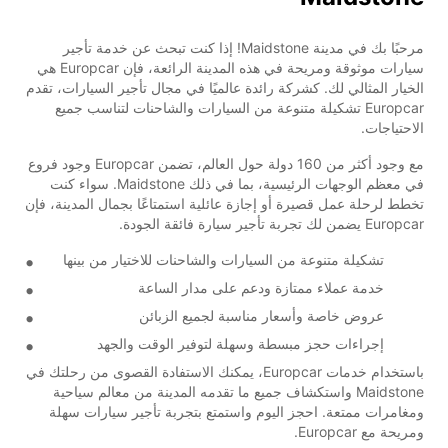
مرحبًا بك في مدينة Maidstone! إذا كنت تبحث عن خدمة تأجير
سيارات موثوقة ومريحة في هذه المدينة الرائعة، فإن Europcar هي
الخيار المثالي لك. كشركة رائدة عالميًا في مجال تأجير السيارات، تقدم
Europcar تشكيلة متنوعة من السيارات والشاحنات لتناسب جميع
الاحتياجات.
مع وجود أكثر من 160 دولة حول العالم، تضمن Europcar وجود فروع
في معظم الوجهات الرئيسية، بما في ذلك Maidstone. سواء كنت
تخطط لرحلة عمل قصيرة أو إجازة عائلية استمتاعًا بجمال المدينة، فإن
Europcar يضمن لك تجربة تأجير سيارة فائقة الجودة.
تشكيلة متنوعة من السيارات والشاحنات للاختيار من بينها
خدمة عملاء ممتازة ودعم على مدار الساعة
عروض خاصة وأسعار مناسبة لجميع الزبائن
إجراءات حجز مبسطة وسهلة لتوفير الوقت والجهد
باستخدام خدمات Europcar، يمكنك الاستفادة القصوى من رحلتك في
Maidstone واستكشاف جميع ما تقدمه المدينة من معالم سياحية
ومغامرات ممتعة. احجز اليوم واستمتع بتجربة تأجير سيارات سهلة
ومريحة مع Europcar.