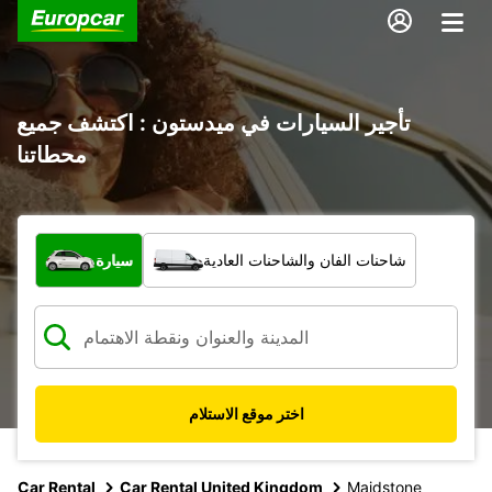
تأجير السيارات في ميدستون : اكتشف جميع
محطاتنا
ما نوع المركبة؟
شاحنات الفان والشاحنات العادية
سيارة
اختر موقع الاستلام
Car Rental
Car Rental United Kingdom
Maidstone