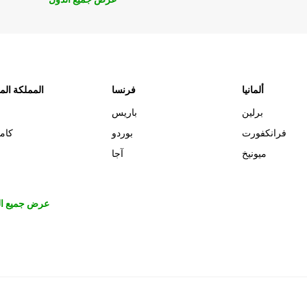
ألمانيا
فرنسا
المملكة الم
برلين
باريس
فرانكفورت
بوردو
كام
ميونيخ
آجا
عرض جميع ال