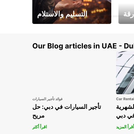
LIVERPOOL - UNITED KINGDOM
رقة
التسليم والاستلام
سيارتك
هذا الصيف! احصل على
صل إل
سيارتك من عتبة بابك
Our Blog articles in UAE - D
Car Renta
فوائد تأجير السيارات
لشهرية
تأجير السيارات في دبي: حل
في دبي
مريح
قرأ المزيد
اقرأ أكثر