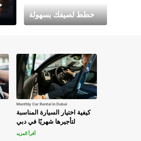
خ
خطط لصيفك بسهولة
احجز الآن وابدأ مغامرتك.
Monthly Car Rental in Dubai
كيفية اختيار السيارة المناسبة
لتأجيرها شهريًا في دبي
أقرأ المزيد