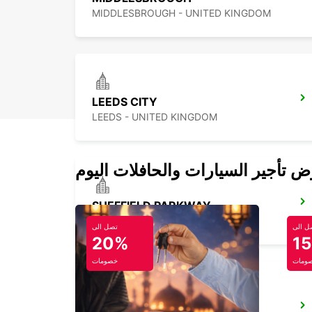
MIDDLESBROUGH - UNITED KINGDOM
LEEDS CITY
LEEDS - UNITED KINGDOM
SHEFFIELD PARKWAY
SHEFFIELD - UNITED KINGDOM
ل الى
تصل الى
20%
1
ومات
خصومات
LIVERPOOL CITY