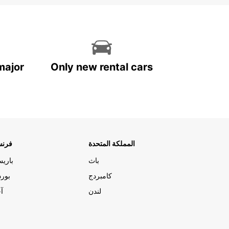
major
Only new rental cars
المملكة المتحدة
فرنس
باث
باري
كامبردج
بورد
لندن
آج