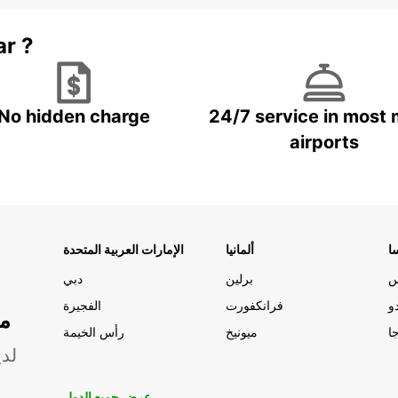
ar ?
No hidden charge
24/7 service in most 
airports
ا
ألمانيا
الإمارات العربية المتحدة
س
برلين
دبي
و
فرانكفورت
الفجيرة
مو
ا
ميونيخ
رأس الخيمة
لدي
عرض جميع الدول