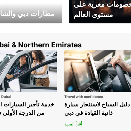
صومات مغرية على
مطارات دبي والشا
مستوى العالم
وفر حتى 15% مع Europcar
الخيار الأمثل لتأجير 
حول العالم!
في المطار ي
ubai & Northern Emirates
l Dubai
Travel with confidence
دليل السياح لاستئجار سيارة
خدمة تأجير السيارات ا
ذاتية القيادة في دبي
من الدرجة الأولى 
أقرأ المزيد
أ