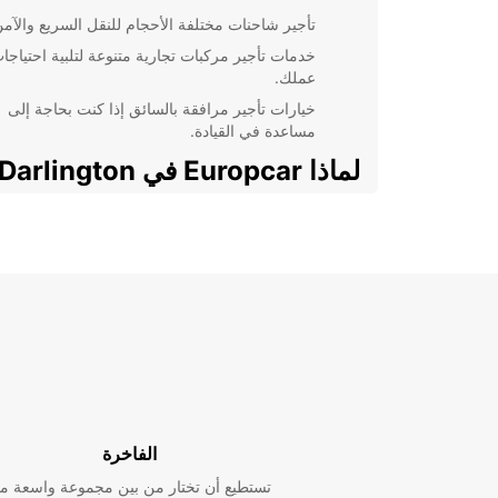
تأجير شاحنات مختلفة الأحجام للنقل السريع والآمن
خدمات تأجير مركبات تجارية متنوعة لتلبية احتياجا
عملك.
خيارات تأجير مرافقة بالسائق إذا كنت بحاجة إلى
مساعدة في القيادة.
لماذا Europcar في Darlington؟
نحن نفتخر بتقديم خدمة عالية الجودة والمرونة لعملائنا. تعت
Europcar خيارًا موثوقًا لتأجير الشاحنات والمركبات التج
Darlington بسبب:
أسطول مركبات حديث ومتنوع يلبي احتياجات جميع
العملاء.
خدمة العملاء على مدار الساعة لضمان تجربة استئ
سلسة.
أسعار تنافسية وعروض خاصة للعملاء المنتظمين.
اختر Europcar لتجربة تأجير فعالة
الفاخرة
تستطيع أن تختار من بين مجموعة واسعة م