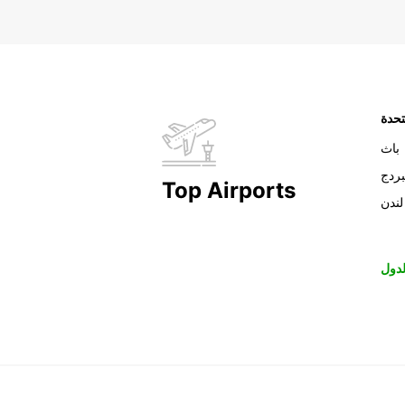
تحدة
باث
بردج
Top Airports
لندن
دول