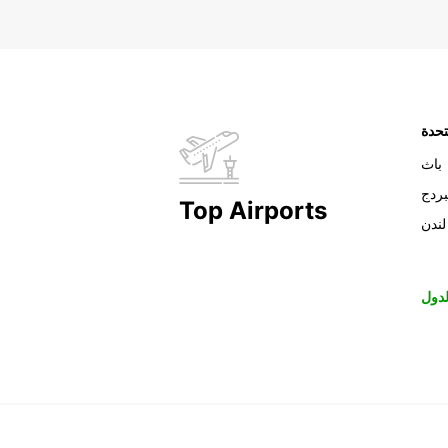
تحدة
باث
بردج
Top Airports
لندن
دول