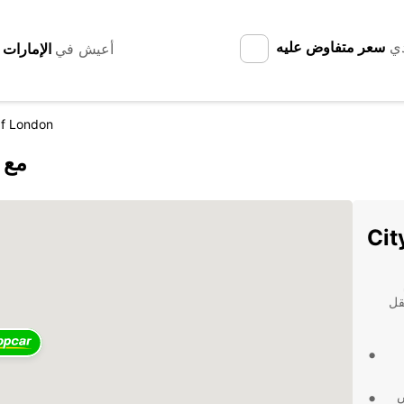
دي
سعر متفاوض عليه
أعيش في
Of London
اكتشف don
قل
ض