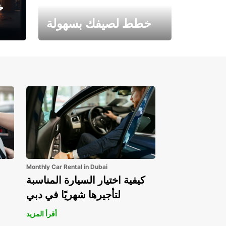
خ
خطط لصيفك بسهولة
احجز الآن وابدأ مغامرتك.
Monthly Car Rental in Dubai
كيفية اختيار السيارة المناسبة
لتأجيرها شهريًا في دبي
أقرأ المزيد