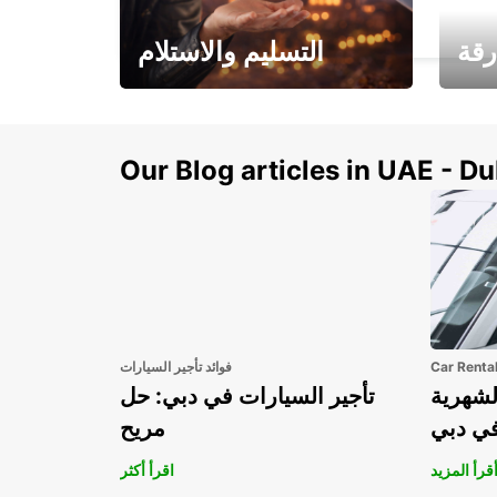
WATFORD - UNITED KINGDOM
رقة
التسليم والاستلام
سيارتك
هذا الصيف! احصل على
صل إل
سيارتك من عتبة بابك
Our Blog articles in UAE - D
Car Renta
فوائد تأجير السيارات
لشهرية
تأجير السيارات في دبي: حل
في دبي
مريح
قرأ المزيد
اقرأ أكثر