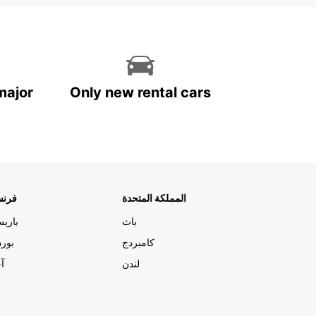
major
Only new rental cars
المملكة المتحدة
فرنس
باث
باري
كامبردج
بورد
لندن
آج