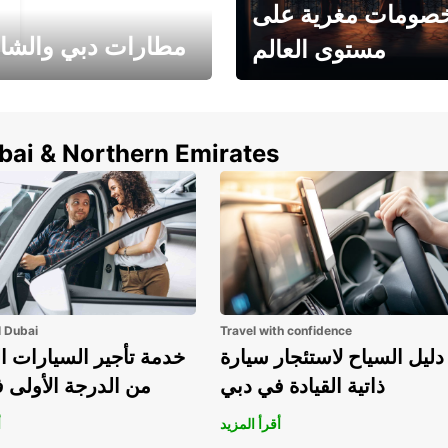
صومات مغرية على
مطارات دبي والشا
مستوى العالم
وفر حتى 15% مع Europcar
الخيار الأمثل لتأجير 
حول العالم!
في المطار ي
ubai & Northern Emirates
l Dubai
Travel with confidence
دليل السياح لاستئجار سيارة
خدمة تأجير السيارات ا
ذاتية القيادة في دبي
من الدرجة الأولى 
أقرأ المزيد
أ