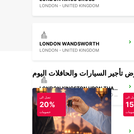
LONDON - UNITED KINGDOM
LONDON WANDSWORTH
LONDON - UNITED KINGDOM
LONDON KINGSTON UPON THAMES
KINGSTON UPON THAMES - UNITED KINGDOM
ل الى
تصل الى
20%
1
ومات
خصومات
WATFORD