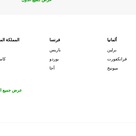
ألمانيا
فرنسا
المملكة الم
برلين
باريس
فرانكفورت
بوردو
كام
ميونيخ
آجا
عرض جميع ال