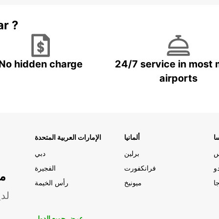
ar ?
No hidden charge
24/7 service in most 
airports
ا
ألمانيا
الإمارات العربية المتحدة
س
برلين
دبي
و
فرانكفورت
الفجيرة
مو
ا
ميونيخ
رأس الخيمة
لدي
عرض جميع الدول