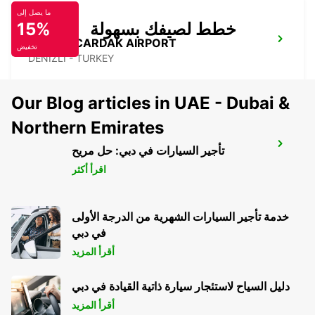
ما يصل إلى
خطط لصيفك بسهولة
15%
DENIZLI CARDAK AIRPORT
تخفيض
DENIZLI - TURKEY
Our Blog articles in UAE - Dubai &
Northern Emirates
FETHIYE
تأجير السيارات في دبي: حل مريح
FETHIYE - TURKEY
اقرأ أكثر
خدمة تأجير السيارات الشهرية من الدرجة الأولى
في دبي
أقرأ المزيد
دليل السياح لاستئجار سيارة ذاتية القيادة في دبي
أقرأ المزيد