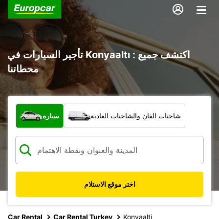
تأجير السيارات في Konyaaltı : اكتشف جميع
محطاتنا
ما نوع المركبة؟
شاحنات الفان والشاحنات العادية
سيارة
اختر موقع الاستلام
Car Rental
Car Rental Turkey
Konyaalti