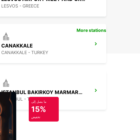
LESVOS - GREECE
More stations
CANAKKALE
CANAKKALE - TURKEY
ISTANBUL BAKIRKOY MARMARA FORUM
ISTAMBUL - TURKEY
ما يصل إلى
15%
تخفيض