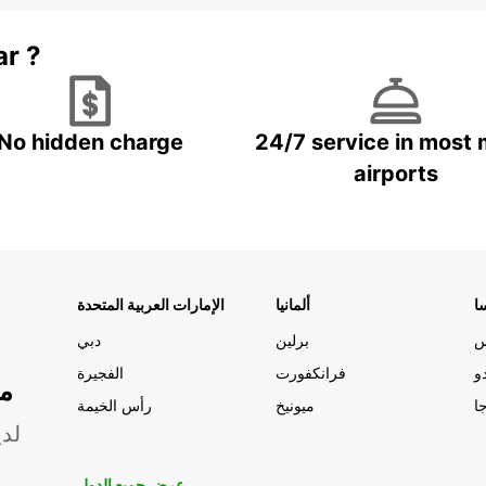
ar ?
No hidden charge
24/7 service in most 
airports
ا
ألمانيا
الإمارات العربية المتحدة
س
برلين
دبي
و
فرانكفورت
الفجيرة
مو
ا
ميونيخ
رأس الخيمة
لدي
عرض جميع الدول