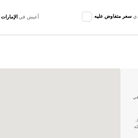
دي
سعر متفاوض عليه
أعيش في
في
،
يلة