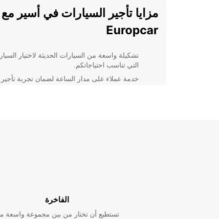
مزايا تأجير السيارات في أسير مع
Europcar
تشكيلة واسعة من السيارات الحديثة لاختيار السيار
التي تناسب احتياجاتكم.
خدمة عملاء على مدار الساعة لضمان تجربة تأجير
سيارة سلسة ومريحة.
أسعار منافسة وعروض خاصة على تأجير السيارات
لتوفير المزيد لعملائنا.
وجود عدد كبير من الفروع في جميع أنحاء المدينة
لراحتك وسهولة الوصول.
باختصار، نحن نسعى لتقديم تجربة تأجير سيارات لا مثيل ل
أسير، ونحن دائمًا هنا لمساعدتكم في تلبية احتياجات النقل
الخاصة بكم بكل احترافية وكفاءة.
الفاخرة
تستطيع أن تختار من بين مجموعة واسعة م