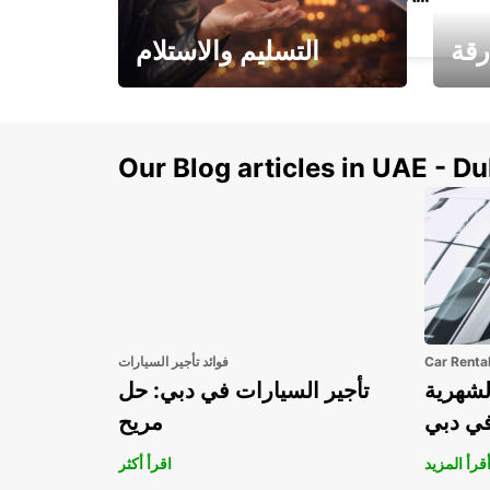
ISTANBUL - TURKEY
رقة
التسليم والاستلام
سيارتك
هذا الصيف! احصل على
صل إل
سيارتك من عتبة بابك
Our Blog articles in UAE - D
Car Renta
فوائد تأجير السيارات
لشهرية
تأجير السيارات في دبي: حل
في دبي
مريح
قرأ المزيد
اقرأ أكثر