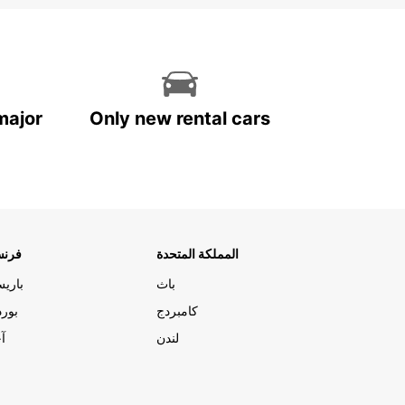
major
Only new rental cars
المملكة المتحدة
فرنس
باث
باري
كامبردج
بورد
لندن
آج