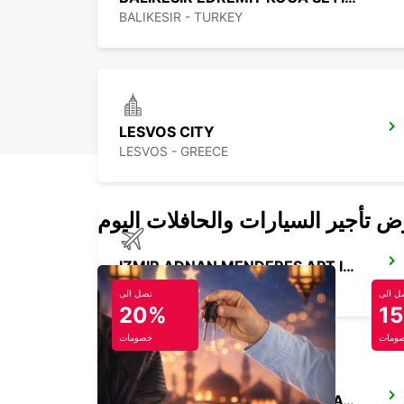
BALIKESIR - TURKEY
LESVOS CITY
LESVOS - GREECE
IZMIR ADNAN MENDERES APT INTER
IZMIR - TURKEY
ل الى
تصل الى
20%
1
ومات
خصومات
ISTANBUL PENDIK YHT RAILWAY STATION