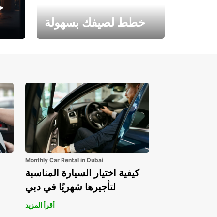
خ
خطط لصيفك بسهولة
احجز الآن وابدأ مغامرتك.
Monthly Car Rental in Dubai
كيفية اختيار السيارة المناسبة
لتأجيرها شهريًا في دبي
أقرأ المزيد