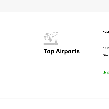
تحدة
باث
بردج
Top Airports
لندن
دول