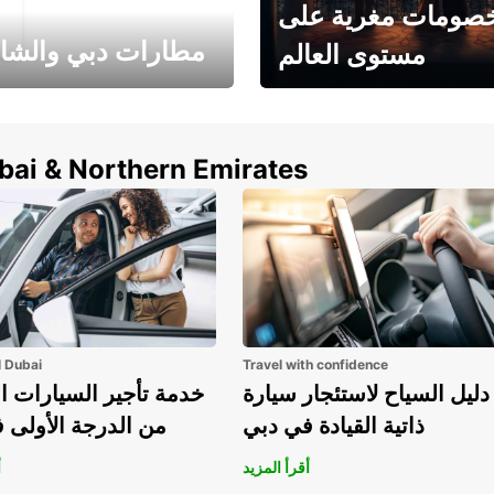
صومات مغرية على
مطارات دبي والشا
مستوى العالم
وفر حتى 15% مع Europcar
الخيار الأمثل لتأجير 
حول العالم!
في المطار ي
ubai & Northern Emirates
l Dubai
Travel with confidence
دليل السياح لاستئجار سيارة
خدمة تأجير السيارات ا
ذاتية القيادة في دبي
من الدرجة الأولى 
أقرأ المزيد
أ