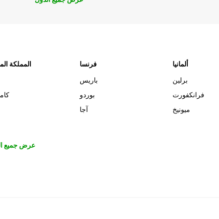
ألمانيا
فرنسا
المملكة الم
برلين
باريس
فرانكفورت
بوردو
كام
ميونيخ
آجا
عرض جميع ال