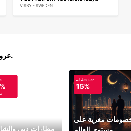
VISBY - SWEDEN
عروض تأجير السيارات والحافلات اليوم.
خصم يصل إلى
تص
5%
15%
خص
صومات مغرية على
مطارات دبي والشا
مستوى العالم