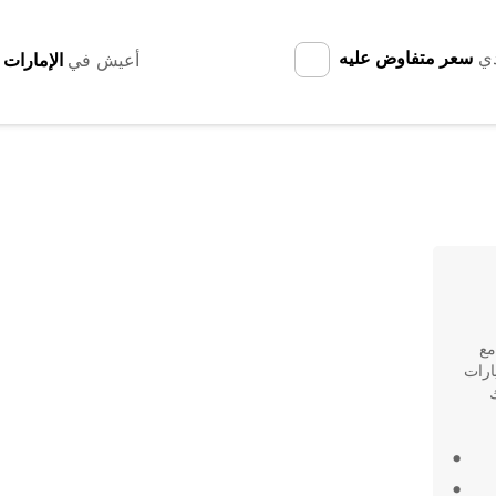
دي
سعر متفاوض عليه
أعيش في
مع
يارات