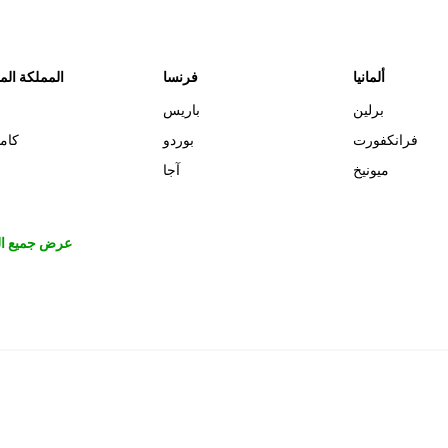
ألمانيا
فرنسا
المملكة الم
برلين
باريس
فرانكفورت
بوردو
كام
ميونيخ
آجا
عرض جميع ال