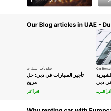
سيارتك
هذا الصيف! احصل على
صل إل
سيارتك من عتبة بابك
Our Blog articles in UAE - D
Car Renta
فوائد تأجير السيارات
لشهرية
تأجير السيارات في دبي: حل
في دبي
مريح
قرأ المزيد
اقرأ أكثر
Why renting car with Europc