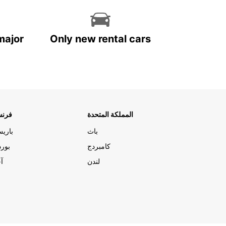
major
Only new rental cars
المملكة المتحدة
فرنس
باث
باري
كامبردج
بورد
لندن
آج