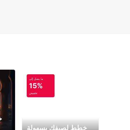
ما يصل إلى
15%
تخفيض
خ
خطط لصيفك بسهولة