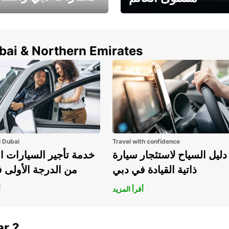
وفر حتى 15% مع Europcar
الخيار الأمثل لتأجير 
حول العالم!
في المطار ي
ubai & Northern Emirates
l Dubai
Travel with confidence
دليل السياح لاستئجار سيارة
خدمة تأجير السيارات ا
ذاتية القيادة في دبي
من الدرجة الأولى 
أقرأ المزيد
أ
ar ?