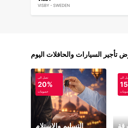
VISBY - SWEDEN
ل الى
تصل الى
20%
1
ومات
خصومات
رقة
التسليم والاستلام