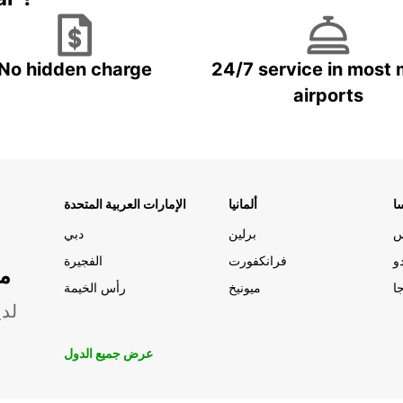
No hidden charge
24/7 service in most 
airports
ا
ألمانيا
الإمارات العربية المتحدة
س
برلين
دبي
و
فرانكفورت
الفجيرة
مو
ا
ميونيخ
رأس الخيمة
لدي
عرض جميع الدول