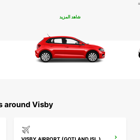
ة
شاهد المزيد
s around Visby
VISBY AIRPORT (GOTLAND ISL.)*RY*