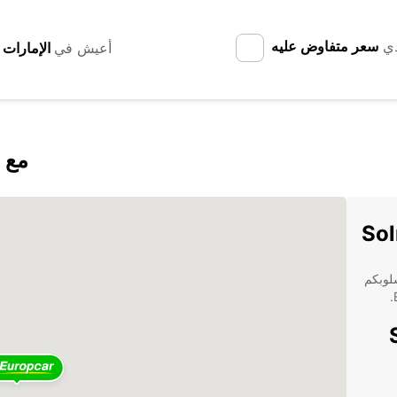
دي
سعر متفاوض عليه
أعيش في
اكتشف mun
نا بأسلوبكم
Sol