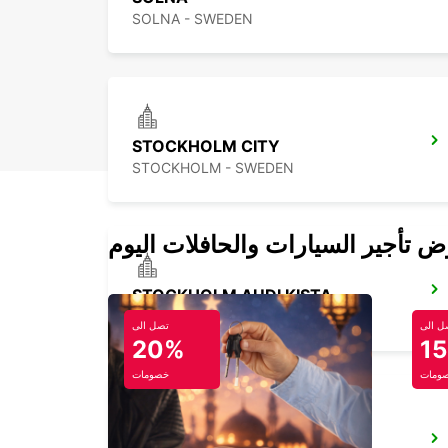
SOLNA - SWEDEN
STOCKHOLM CITY
STOCKHOLM - SWEDEN
STOCKHOLM AUDI KISTA
KISTA - SWEDEN
ل الى
تصل الى
20%
1
ومات
خصومات
STOCKHOLM TABY - IKC*RY*