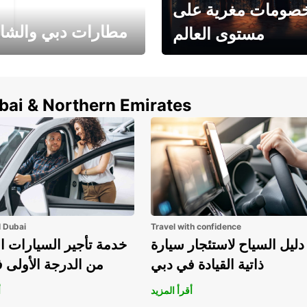
صومات مغرية على
مطارات دبي والشا
مستوى العالم
وفر حتى 15% مع Europcar
الخيار الأمثل لتأجير 
حول العالم!
في المطار ي
ubai & Northern Emirates
l Dubai
Travel with confidence
دليل السياح لاستئجار سيارة
خدمة تأجير السيارات ا
ذاتية القيادة في دبي
من الدرجة الأولى 
أقرأ المزيد
أ