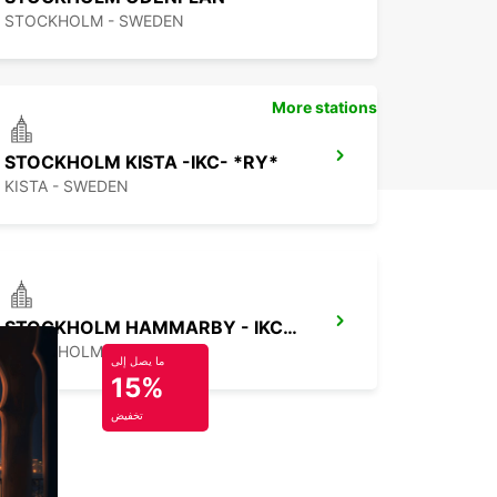
STOCKHOLM - SWEDEN
More stations
STOCKHOLM KISTA -IKC- *RY*
KISTA - SWEDEN
STOCKHOLM HAMMARBY - IKC*RY*
STOCKHOLM - SWEDEN
ما يصل إلى
15%
تخفيض