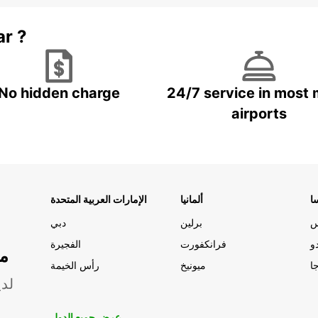
ar ?
No hidden charge
24/7 service in most 
airports
ا
ألمانيا
الإمارات العربية المتحدة
س
برلين
دبي
و
فرانكفورت
الفجيرة
مو
ا
ميونيخ
رأس الخيمة
لدي
عرض جميع الدول