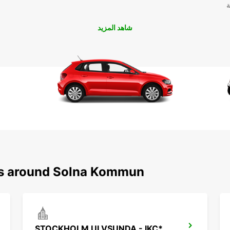
سهلة ومريحة، يمكنكم حجز سيارتكم في Solna kommun عبر
ة
شاهد المزيد
فإن
م
بحرية
ons around Solna Kommun
STOCKHOLM ULVSUNDA - IKC*RY*