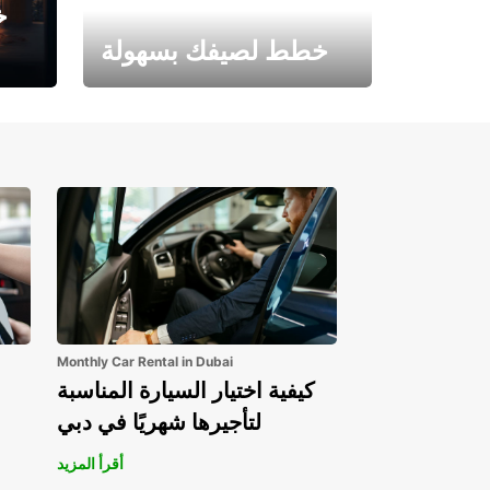
خ
خطط لصيفك بسهولة
احجز الآن وابدأ مغامرتك.
Monthly Car Rental in Dubai
كيفية اختيار السيارة المناسبة
لتأجيرها شهريًا في دبي
أقرأ المزيد