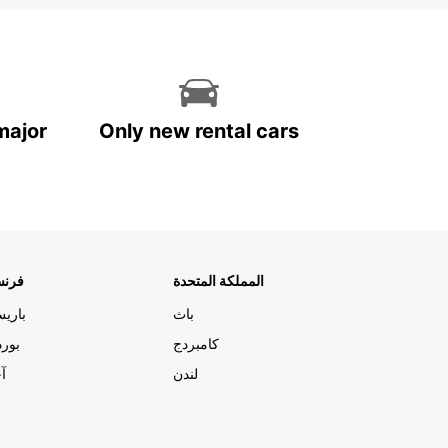
major
Only new rental cars
المملكة المتحدة
فرنس
باث
باري
كامبردج
بورد
لندن
آج