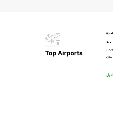
تحدة
باث
بردج
Top Airports
لندن
دول