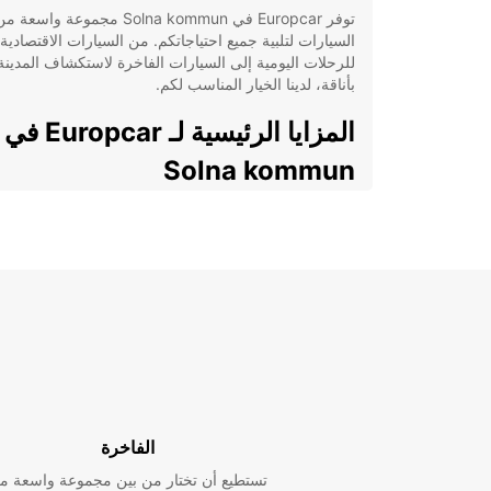
توفر Europcar في Solna kommun مجموعة واسعة م
السيارات لتلبية جميع احتياجاتكم. من السيارات الاقتصادية
للرحلات اليومية إلى السيارات الفاخرة لاستكشاف المدينة
بأناقة، لدينا الخيار المناسب لكم.
المزايا الرئيسية لـ Europcar في
Solna kommun
تشكيلة واسعة من السيارات الحديثة
خدمة العملاء الممتازة
عروض وتخفيضات مميزة على الإيجارات الطويلة
والقصيرة المدى
مواقع مريحة لاستلام وتسليم السيارات في جميع أن
Solna kommun
كيفية الحجز مع Europcar في
Solna kommun
الفاخرة
تستطيع أن تختار من بين مجموعة واسعة م