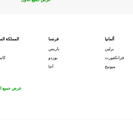
ألمانيا
فرنسا
المملكة الم
برلين
باريس
فرانكفورت
بوردو
كام
ميونيخ
آجا
عرض جميع ال