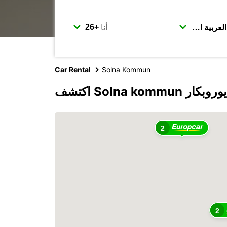
أنا
Car Rental
Solna Kommun
Solna kom مع يوروبكار
2
2