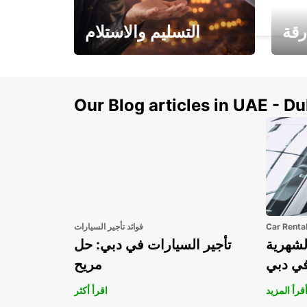
TABY - SWEDEN
رقة
التسليم والاستلام
سيارتك
هذا الصيف! احصل على
صل إل
سيارتك من عتبة بابك
Our Blog articles in UAE - D
Car Renta
فوائد تأجير السيارات
لشهرية
تأجير السيارات في دبي: حل
في دبي
مريح
قرأ المزيد
اقرأ أكثر