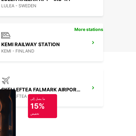
LULEA - SWEDEN
More stations
KEMI RAILWAY STATION
KEMI - FINLAND
SKELLEFTEA FALMARK AIRPORT - IKC
SKELLEFTEA - SWEDEN
ما يصل إلى
15%
تخفيض