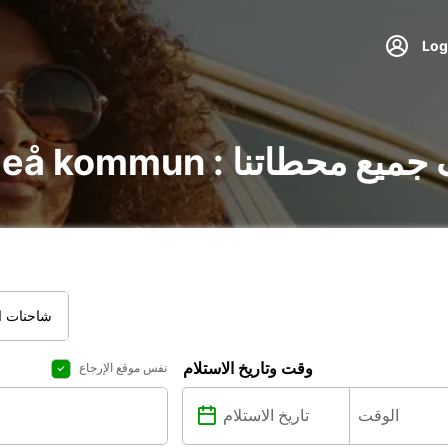
ي Luleå kommun : اكتشف جميع محطاتنا
شاحنات ال
وقت وتاريخ الاستلام
نفس موقع الإرجاع