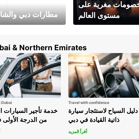
صومات مغرية على
مطارات دبي والشا
مستوى العالم
وفر حتى 15% مع Europcar
الخيار الأمثل لتأجير 
حول العالم!
في المطار ي
ubai & Northern Emirates
l Dubai
Travel with confidence
دليل السياح لاستئجار سيارة
خدمة تأجير السيارات ا
ذاتية القيادة في دبي
من الدرجة الأولى 
أقرأ المزيد
أ