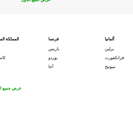
ألمانيا
فرنسا
المملكة الم
برلين
باريس
فرانكفورت
بوردو
كام
ميونيخ
آجا
عرض جميع ال