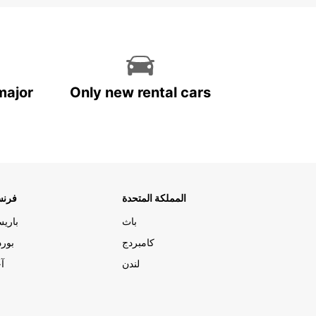
major
Only new rental cars
المملكة المتحدة
فرنس
باث
باري
كامبردج
بورد
لندن
آج