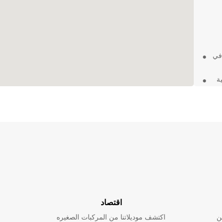
 في
ة
اء
ت
باختصار، Europcar هي الخيار الأمثل لتأجير السيارات في Luleå
ة.
اقتصاد
ن
اكتشف موديلاتنا من المركبات الصغيره