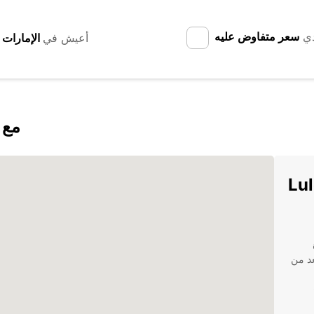
دي
سعر متفاوض عليه
أعيش في
اكتشف un
Luleå 
عد من