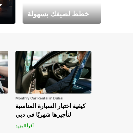
خ
خطط لصيفك بسهولة
احجز الآن وابدأ مغامرتك.
Monthly Car Rental in Dubai
كيفية اختيار السيارة المناسبة
لتأجيرها شهريًا في دبي
أقرأ المزيد