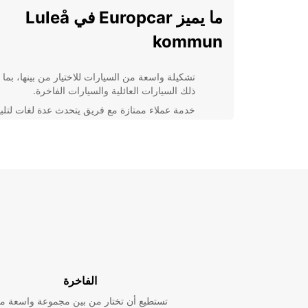
ما يميز Europcar في Luleå
kommun
تشكيلة واسعة من السيارات للاختيار من بينها، بما
ذلك السيارات العائلية والسيارات الفاخرة.
خدمة عملاء ممتازة مع فريق يتحدث عدة لغات لتلبي
احتياجاتك.
مواقع مريحة لاستلام وتسليم السيارة في جميع أنح
Luleå kommun.
أسعار تنافسية وعروض خاصة تجعل تأجير السيارا
أمرًا ميسورًا للجميع.
kommun. لا تتردد في التواصل معنا اليوم لحجز سيارتك
والاستمتاع بجولة مريحة ومريحة في هذه المنطقة الساحر
الفاخرة
تستطيع أن تختار من بين مجموعة واسعة م