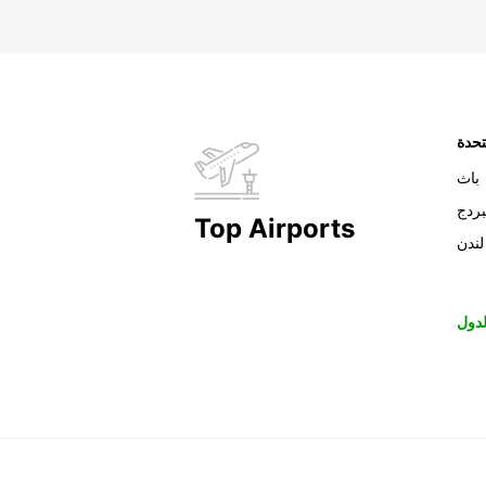
تحدة
باث
بردج
Top Airports
لندن
دول