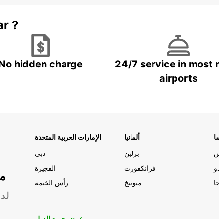
ar ?
No hidden charge
24/7 service in most 
airports
ا
ألمانيا
الإمارات العربية المتحدة
س
برلين
دبي
و
فرانكفورت
الفجيرة
مو
ا
ميونيخ
رأس الخيمة
لدي
عرض جميع الدول