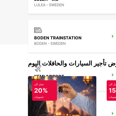
LULEA - SWEDEN
BODEN TRAINSTATION
BODEN - SWEDEN
KEMI AIRPORT
KEMI - FINLAND
ل الى
تصل الى
20%
1
ومات
خصومات
ARVIDSJAUR AIRPORT - IKC