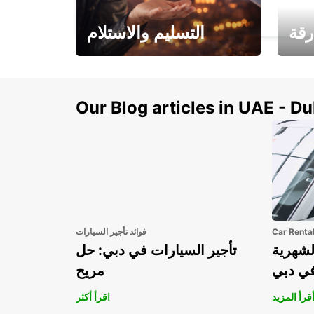
ARVIDSJAUR - SWEDEN
رقة
التسليم والاستلام
سيارتك
هذا الصيف! احصل على
صل إل
سيارتك من عتبة بابك
Our Blog articles in UAE - D
Car Renta
فوائد تأجير السيارات
لشهرية
تأجير السيارات في دبي: حل
في دبي
مريح
قرأ المزيد
اقرأ أكثر