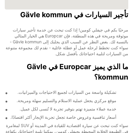
تأجير السيارات في Gävle kommun
مرحبًا بكم في جيفلي كومين! إذا كنت تبحث عن خدمة تأجير سيارات
موثوقة ومريحة في هذه المنطقة، فإن Europcar هي الخيار المثالي
بالنسبة لك. بغض النظر عن السبب الذي يجلبك إلى Gävle kommun -
سواء كنت تخطط لرحلة عمل أو عطلة عائلية - نقدم لك مجموعة متنوعة
من السيارات لتلبية احتياجاتك بأفضل شكل.
ما الذي يميز Europcar في Gävle
kommun؟
تشكيلة واسعة من السيارات لجميع الاحتياجات والميزانيات.
موقع مركزي يجعل عملية الاستلام والتسليم سهلة ومريحة.
خدمة عملاء متميزة تهتم بتوفير تجربة لا تُنسى لكل عميل.
أسعار تنافسية وعروض خاصة تجعل تجربة الإيجار أكثر اقتصادًا.
سواء كنت تبحث عن سيارة اقتصادية للقيادة في المدينة أو SUV لمغامرة
في الطبيعة الخلابة المحيطة بجيفلي كومين، يمكننا تلبية احتياجاتك بكفاءة