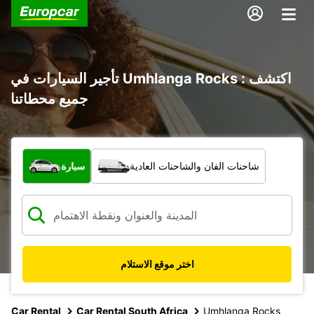
تأجير السيارات في Umhlanga Rocks : اكتشف
جميع محطاتنا
ما نوع المركبة؟
شاحنات الفان والشاحنات العادية
سيارة
اختر موقع الاستلام
Car Rental
Car Rental South Africa
Umhlanga Rocks