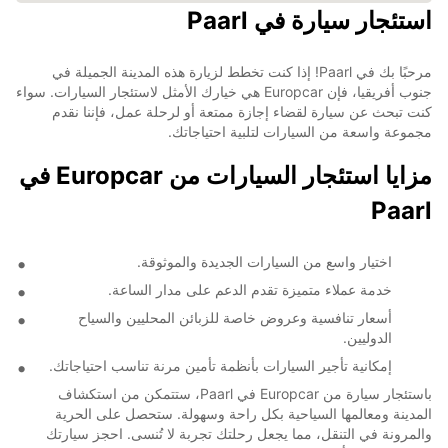
استئجار سيارة في Paarl
مرحبًا بك في Paarl! إذا كنت تخطط لزيارة هذه المدينة الجميلة في
جنوب أفريقيا، فإن Europcar هي خيارك الأمثل لاستئجار السيارات. سواء
كنت تبحث عن سيارة لقضاء إجازة ممتعة أو لرحلة عمل، فإننا نقدم
مجموعة واسعة من السيارات لتلبية احتياجاتك.
مزايا استئجار السيارات من Europcar في
Paarl
اختيار واسع من السيارات الجديدة والموثوقة.
خدمة عملاء متميزة تقدم الدعم على مدار الساعة.
أسعار تنافسية وعروض خاصة للزبائن المحليين والسياح
الدوليين.
إمكانية تأجير السيارات بأنظمة تأمين مرنة تناسب احتياجاتك.
باستئجار سيارة من Europcar في Paarl، ستتمكن من استكشاف
المدينة ومعالمها السياحية بكل راحة وسهولة. ستحصل على الحرية
والمرونة في التنقل، مما يجعل رحلتك تجربة لا تُنسى. احجز سيارتك