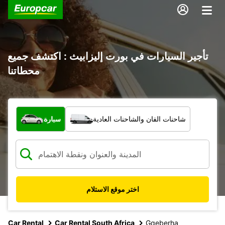
تأجير السيارات في بورت إليزابيث : اكتشف جميع
محطاتنا
ما نوع المركبة؟
شاحنات الفان والشاحنات العادية
سيارة
اختر موقع الاستلام
Car Rental
Car Rental South Africa
Gqeberha