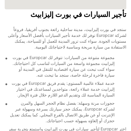
تأجير السيارات في بورت إليزابيث
ستجد في بورت إليزابيث، مدينة ساحلية رائعة بجنوب أفريقيا، فروعاً
لشركة Europcar توفر لك خدمة تأجير السيارات بأفضل الأسعار وأعلى
مستويات الجودة. سواء كنت تزور المدينة للعمل أو للسياحة، يمكنك
الاستفادة من سيارة مريحة ومناسبة لاحتياجاتك اليومية.
مجموعة متنوعة من السيارات: تتوفر لك Europcar في بورت
إليزابيث مجموعة واسعة من السيارات لتناسب كل احتياجاتك.
سواء كنت تبحث عن سيارة اقتصادية للتنقل في المدينة أو
سيارة فاخرة لرحلة خاصة، ستجد ما تبحث عنه.
خدمة عملاء عالمية المستوى: يقدم فريق Europcar في بورت
إليزابيث خدمة عملاء رائعة، متواجدين لمساعدتك في اختيار
السيارة المناسبة لك وتقديم الدعم اللازم خلال فترة الإيجار.
حجوزات مرنة وسهلة: بفضل نظام الحجز السهل والمرن
لشركة Europcar، يمكنك حجز سيارتك بسرعة وسهولة عبر
الإنترنت أو عن طريق الاتصال بالفرع المحلي. كما يمكنك تعديل
حجزك أو إلغاؤه بسهولة حسب احتياجاتك.
اختر Europcar لتأجير سيارات في بورت إليزابيث واستمتع بتجربة سفر