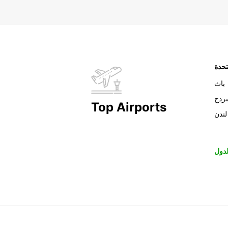
تحدة
باث
بردج
Top Airports
لندن
دول