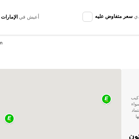
دي
سعر متفاوض عليه
أعيش في
n
نة كيب
سواء
ماد
ها
ون