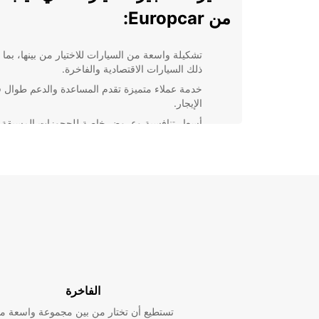
من Europcar:
تشكيلة واسعة من السيارات للاختيار من بينها، بما
ذلك السيارات الاقتصادية والفاخرة.
خدمة عملاء متميزة تقدم المساعدة والدعم طوال ف
الإيجار.
أسعار تنافسية وعروض خاصة للحجوزات المسبقة.
إمكانية توصيل السيارة إلى موقعك لراحتك وسهولة
الوصول.
بغض النظر عن الغرض من رحلتك، يمكنك الاعتماد على
Europcar لتوفير السيارة المناسبة لك. اختر من بين تشكي
الواسعة واحجز اليوم لتحصل على أفضل تجربة تأجير سيا
في كيب تون.
الفاخرة
تستطيع أن تختار من بين مجموعة واسعة م