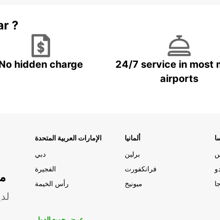
ar ?
No hidden charge
24/7 service in most 
airports
ا
ألمانيا
الإمارات العربية المتحدة
س
برلين
دبي
و
فرانكفورت
الفجيرة
مو
ا
ميونيخ
رأس الخيمة
لدي
عرض جميع الدول