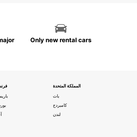
major
Only new rental cars
المملكة المتحدة
فرنس
باث
باري
كامبردج
بورد
لندن
آج