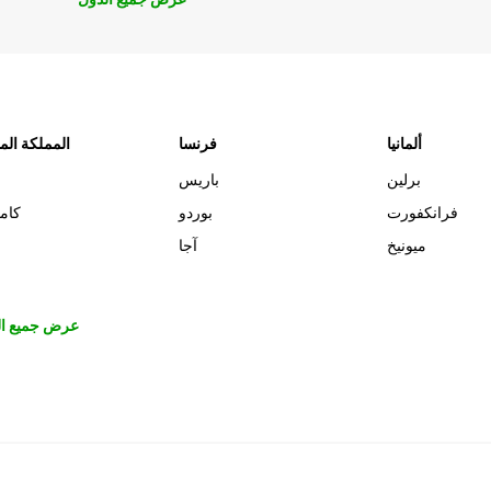
ألمانيا
فرنسا
المملكة الم
برلين
باريس
فرانكفورت
بوردو
كام
ميونيخ
آجا
عرض جميع ال