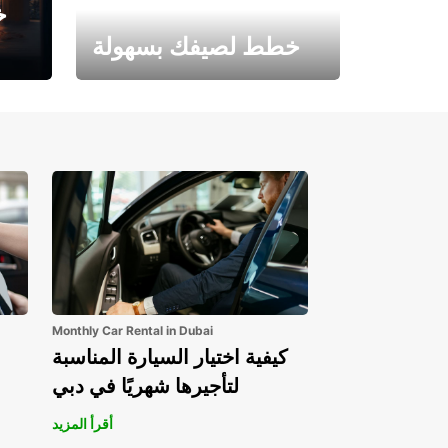
خ
خطط لصيفك بسهولة
احجز الآن وابدأ مغامرتك.
Monthly Car Rental in Dubai
كيفية اختيار السيارة المناسبة
لتأجيرها شهريًا في دبي
أقرأ المزيد