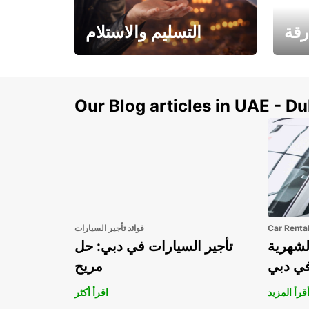
رقة
التسليم والاستلام
سيارتك
هذا الصيف! احصل على
صل إل
سيارتك من عتبة بابك
Our Blog articles in UAE - D
Car Renta
فوائد تأجير السيارات
لشهرية
تأجير السيارات في دبي: حل
في دبي
مريح
قرأ المزيد
اقرأ أكثر