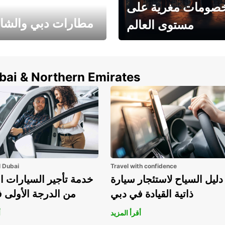
صومات مغرية على
مطارات دبي والشا
مستوى العالم
وفر حتى 15% مع Europcar
الخيار الأمثل لتأجير 
حول العالم!
في المطار ي
ubai & Northern Emirates
l Dubai
Travel with confidence
دليل السياح لاستئجار سيارة
خدمة تأجير السيارات ا
ذاتية القيادة في دبي
من الدرجة الأولى 
أقرأ المزيد
أ